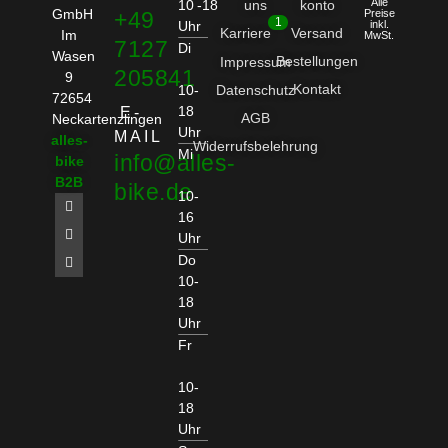
Alle
10 -18
uns
konto
GmbH
+49
Preise
1
Uhr
inkl.
Karriere
Versand
Im
MwSt.
7127
Di
Wasen
Bestellungen
Impressum
205841
9
Kontakt
10-
Datenschutz
72654
18
E-
AGB
Neckartenzlingen
Uhr
MAIL
alles-
Widerrufsbelehrung
Mi
info@alles-
bike
B2B
bike.de
10-
16
Uhr
Do
10-
18
Uhr
Fr
10-
18
Uhr