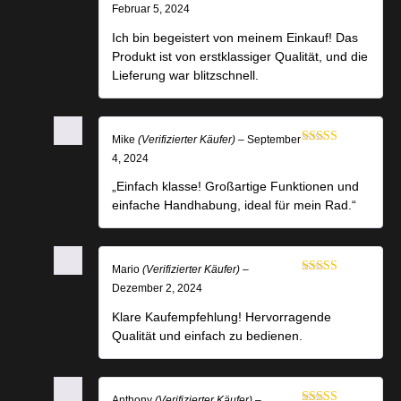
Bewertet mit
Februar 5, 2024
5
von 5
Ich bin begeistert von meinem Einkauf! Das
Produkt ist von erstklassiger Qualität, und die
Lieferung war blitzschnell.
Mike
(Verifizierter Käufer)
–
September
Bewertet mit
4, 2024
5
von 5
„Einfach klasse! Großartige Funktionen und
einfache Handhabung, ideal für mein Rad.“
Mario
(Verifizierter Käufer)
–
Bewertet mit
Dezember 2, 2024
5
von 5
Klare Kaufempfehlung! Hervorragende
Qualität und einfach zu bedienen.
Anthony
(Verifizierter Käufer)
–