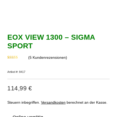
EOX VIEW 1300 – SIGMA
SPORT
(
5
Kundenrezensionen)
Bewertet mit
5
5.00
von 5,
basierend auf
Artikel #: 8417
Kundenbewertungen
114,99
€
Steuern inbegriffen.
Versandkosten
berechnet an der Kasse.