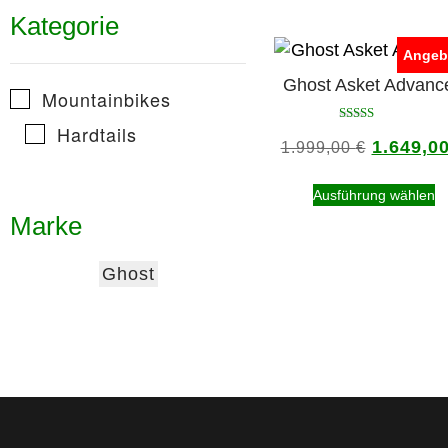
Kategorie
Angeb
Ghost Asket Advanc
Mountainbikes
Hardtails
Bewertet
1.649,0
mit
1.999,00
€
5.00
von 5
Ausführung wählen
Marke
Ghost