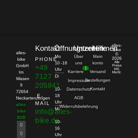
alles-
Kontakt
Öffnungszeiten
Unternehmen
Hilfe
Bike
alles-
©
Mo
Über
Mein
2026
bike
PHONE
Alle
10 -18
uns
konto
GmbH
+49
Preise
1
Uhr
inkl.
Karriere
Versand
Im
MwSt.
7127
Di
Wasen
Bestellungen
Impressum
205841
9
Kontakt
10-
Datenschutz
72654
18
E-
AGB
Neckartenzlingen
Uhr
MAIL
alles-
Widerrufsbelehrung
Mi
info@alles-
bike
B2B
bike.de
10-
16
Uhr