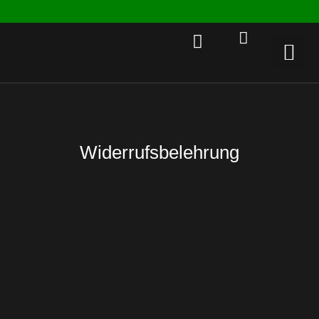
Rent a 
Widerrufsbelehrung