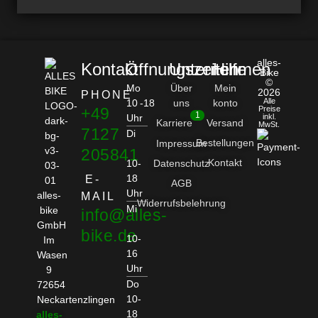
alles-
Kontakt
Öffnungszeiten
Unternehmen
Hilfe
Bike
©
Mo
Über
Mein
2026
PHONE
Alle
10 -18
uns
konto
+49
Preise
1
Uhr
inkl.
Karriere
Versand
MwSt.
7127
Di
Bestellungen
Impressum
205841
Kontakt
10-
Datenschutz
18
E-
AGB
Uhr
alles-
MAIL
Widerrufsbelehrung
Mi
bike
info@alles-
GmbH
bike.de
10-
Im
16
Wasen
Uhr
9
Do
72654
10-
Neckartenzlingen
18
alles-