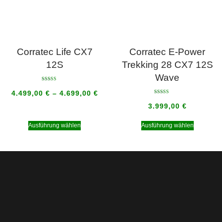
Corratec Life CX7
Corratec E-Power
12S
Trekking 28 CX7 12S
Wave
Bewertet mit
5.00
4.499,00
€
–
4.699,00
€
von 5
Bewertet mit
5.00
3.999,00
€
von 5
Ausführung wählen
Ausführung wählen