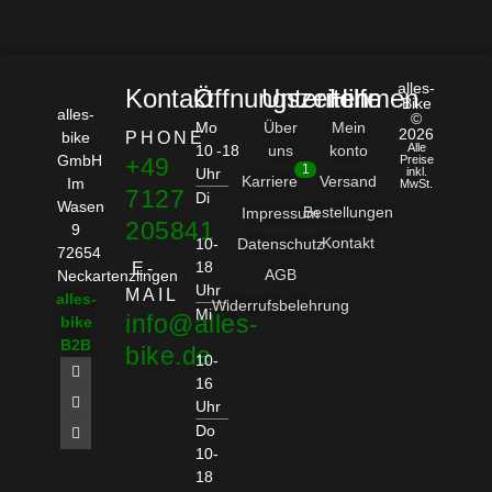
alles-
Kontakt
Öffnungszeiten
Unternehmen
Hilfe
Bike
alles-
©
Mo
Über
Mein
2026
bike
PHONE
Alle
10 -18
uns
konto
GmbH
+49
Preise
1
Uhr
inkl.
Karriere
Versand
Im
MwSt.
7127
Di
Wasen
Bestellungen
Impressum
205841
9
Kontakt
10-
Datenschutz
72654
18
E-
AGB
Neckartenzlingen
Uhr
MAIL
alles-
Widerrufsbelehrung
Mi
info@alles-
bike
B2B
bike.de
10-
16
Uhr
Do
10-
18