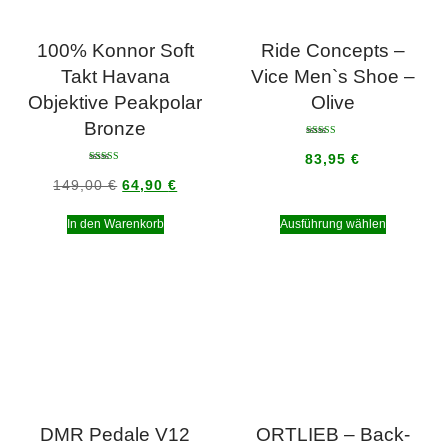
100% Konnor Soft
Ride Concepts –
Takt Havana
Vice Men`s Shoe –
Objektive Peakpolar
Olive
Bronze
Bewertet mit
5.00
83,95
€
von 5
Bewertet mit
5.00
149,00
€
64,90
€
von 5
In den Warenkorb
Ausführung wählen
DMR Pedale V12
ORTLIEB – Back-