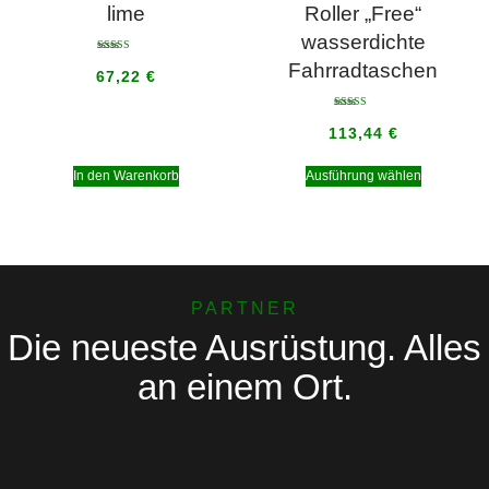
lime
Roller „Free“
wasserdichte
Bewertet mit
Fahrradtaschen
5.00
67,22
€
von 5
Bewertet mit
5.00
113,44
€
von 5
In den Warenkorb
Ausführung wählen
PARTNER
Die neueste Ausrüstung. Alles
an einem Ort.