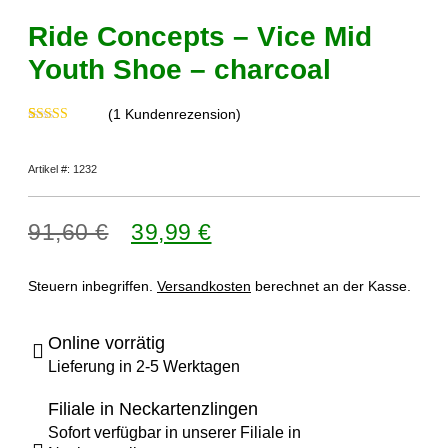
Ride Concepts – Vice Mid
Youth Shoe – charcoal
(
1
Kundenrezension)
Bewertet mit
1
5.00
von 5,
basierend auf
Artikel #: 1232
Kundenbewertung
91,60
€
39,99
€
Steuern inbegriffen.
Versandkosten
berechnet an der Kasse.
Online vorrätig
Lieferung in 2-5 Werktagen
Filiale in Neckartenzlingen
Sofort verfügbar in unserer Filiale in