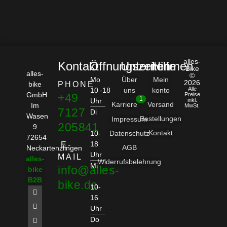
alles-
Kontakt
Öffnungszeiten
Unternehmen
Hilfe
Bike
alles-
©
Mo
Über
Mein
2026
bike
PHONE
Alle
10 -18
uns
konto
GmbH
+49
Preise
1
Uhr
inkl.
Karriere
Versand
Im
MwSt.
7127
Di
Wasen
Bestellungen
Impressum
205841
9
Kontakt
10-
Datenschutz
72654
18
E-
AGB
Neckartenzlingen
Uhr
MAIL
alles-
Widerrufsbelehrung
Mi
info@alles-
bike
B2B
bike.de
10-
16
Uhr
Do