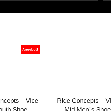
Angebot!
ncepts – Vice
Ride Concepts – V
outh Shoe –
Mid Men`s Shoe