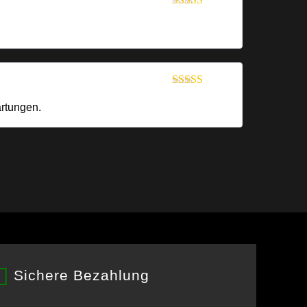
Bewertet mit
5
von 5
Bewertet mit
5
von 5
artungen.
Sichere Bezahlung