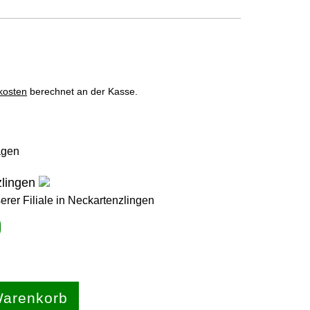
kosten
berechnet an der Kasse.
agen
nzlingen
serer Filiale in Neckartenzlingen
Warenkorb