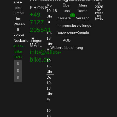
alles-
©
Mo
Über
Mein
2026
bike
PHONE
Alle
10 -18
uns
konto
GmbH
+49
Preise
1
Uhr
inkl.
Karriere
Versand
Im
MwSt.
7127
Di
Wasen
Bestellungen
Impressum
205841
9
Kontakt
10-
Datenschutz
72654
18
E-
AGB
Neckartenzlingen
Uhr
MAIL
alles-
Widerrufsbelehrung
Mi
info@alles-
bike
B2B
bike.de
10-
16
Uhr
Do
10-
18
Uhr
Fr
10-
18