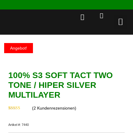
Rent a 
Angebot!
100% S3 SOFT TACT TWO
TONE / HIPER SILVER
MULTILAYER
(
2
Kundenrezensionen)
Bewertet
2
mit
4.50
von 5,
Artikel #: 7440
basierend
auf