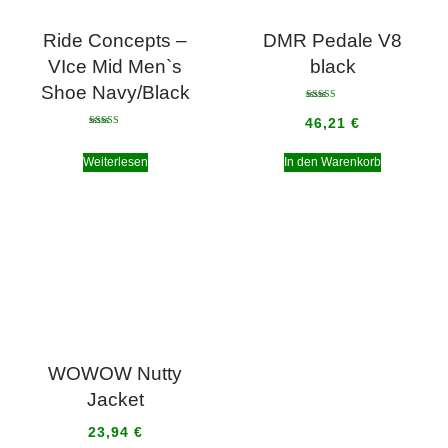
Ride Concepts –
DMR Pedale V8
VIce Mid Men`s
black
Shoe Navy/Black
Bewertet mit
5.00
46,21
€
von 5
Bewertet mit
5.00
von 5
Weiterlesen
In den Warenkorb
WOWOW Nutty
Jacket
23,94
€