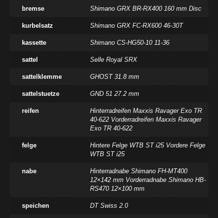
bremse
Shimano GRX BR-RX400 160 mm Disc
kurbelsatz
Shimano GRX FC-RX600 46-30T
kassette
Shimano CS-HG50-10 11-36
sattel
Selle Royal SRX
sattelklemme
GHOST 31.8 mm
sattelstuetze
GND 51 27.2 mm
reifen
Hinterradreifen Maxxis Ravager Exo TR
40-622 Vorderradreifen Maxxis Ravager
Exo TR 40-622
felge
Hintere Felge WTB ST i25 Vordere Felge
WTB ST i25
nabe
Hinterradnabe Shimano FH-MT400
12×142 mm Vorderradnabe Shimano HB-
RS470 12×100 mm
speichen
DT Swiss 2.0