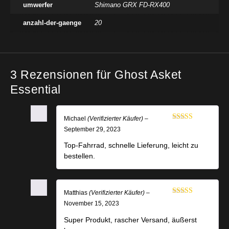
umwerfer
Shimano GRX FD-RX400
anzahl-der-gaenge
20
3 Rezensionen für
Ghost Asket
Essential
Michael
(Verifizierter Käufer)
–
Bewertet mit
September 29, 2023
5
von 5
Top-Fahrrad, schnelle Lieferung, leicht zu
bestellen.
Matthias
(Verifizierter Käufer)
–
Bewertet mit
November 15, 2023
5
von 5
Super Produkt, rascher Versand, äußerst