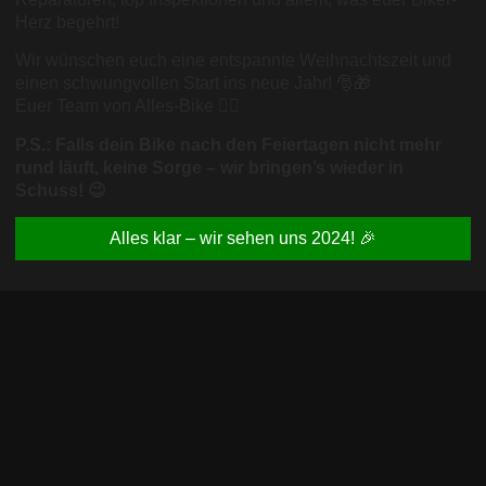
Herz begehrt!
Wir wünschen euch eine entspannte Weihnachtszeit und
einen schwungvollen Start ins neue Jahr! 🎅🎁
Euer Team von Alles-Bike 🚴‍♂️
P.S.: Falls dein Bike nach den Feiertagen nicht mehr
rund läuft, keine Sorge – wir bringen’s wieder in
Schuss! 😉
Alles klar – wir sehen uns 2024! 🎉