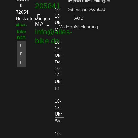
Bestellungen
Impressum
205841
9
Kontakt
10-
Datenschutz
72654
18
E-
AGB
Neckartenzlingen
Uhr
MAIL
alles-
Widerrufsbelehrung
Mi
info@alles-
bike
B2B
bike.de
10-
16
Uhr
Do
10-
18
Uhr
Fr
10-
18
Uhr
Sa
10-