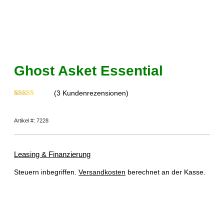
Ghost Asket Essential
(
3
Kundenrezensionen)
Bewertet mit
3
5.00
von 5,
basierend auf
Artikel #: 7228
Kundenbewertungen
Leasing & Finanzierung
Steuern inbegriffen.
Versandkosten
berechnet an der Kasse.
Dieses Produkt ist derzeit ausverkauft und nicht verfügbar.