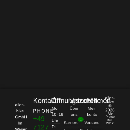
alles-
Kontakt
Öffnungszeiten
Unternehmen
Hilfe
Bike
alles-
©
Mo
Über
Mein
2026
bike
PHONE
Alle
10 -18
uns
konto
GmbH
+49
Preise
1
Uhr
inkl.
Karriere
Versand
Im
MwSt.
7127
Di
Wasen