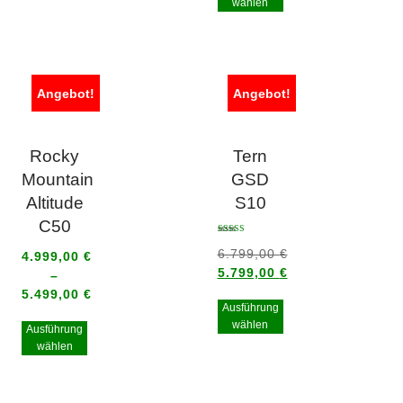
wählen
Angebot!
Angebot!
Rocky
Tern
Mountain
GSD
Altitude
S10
C50
Bewertet mit
5.00
6.799,00
€
4.999,00
€
von 5
5.799,00
€
–
5.499,00
€
Ausführung
wählen
Ausführung
wählen