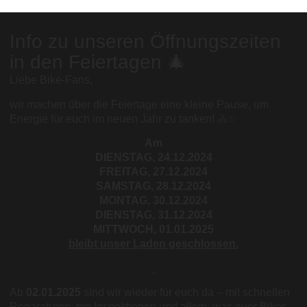
Info zu unseren Öffnungszeiten
in den Feiertagen 🎄
Liebe Bike-Fans,
wir machen über die Feiertage eine kleine Pause, um
Energie für euch im neuen Jahr zu tanken! 🚴✨
Am
DIENSTAG, 24.12.2024
FREITAG, 27.12.2024
SAMSTAG, 28.12.2024
MONTAG, 30.12.2024
DIENSTAG, 31.12.2024
MITTWOCH, 01.01.2025
bleibt unser Laden geschlossen.
Ab
02.01.2025
sind wir wieder für euch da – mit schnellen
Reparaturen, top Inspektionen und allem, was euer Biker-