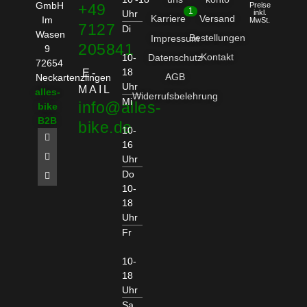
GmbH
+49
Preise
1
Uhr
inkl.
Karriere
Versand
Im
MwSt.
7127
Di
Wasen
Bestellungen
Impressum
205841
9
Kontakt
10-
Datenschutz
72654
18
E-
AGB
Neckartenzlingen
Uhr
MAIL
alles-
Widerrufsbelehrung
Mi
info@alles-
bike
B2B
bike.de
10-
16
Uhr
Do
10-
18
Uhr
Fr
10-
18
Uhr
Sa