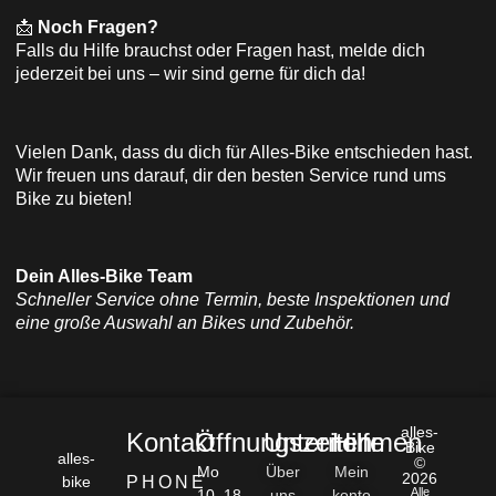
📩
Noch Fragen?
Falls du Hilfe brauchst oder Fragen hast, melde dich
jederzeit bei uns – wir sind gerne für dich da!
Vielen Dank, dass du dich für Alles-Bike entschieden hast.
Wir freuen uns darauf, dir den besten Service rund ums
Bike zu bieten!
Dein Alles-Bike Team
Schneller Service ohne Termin, beste Inspektionen und
eine große Auswahl an Bikes und Zubehör.
alles-
Kontakt
Öffnungszeiten
Unternehmen
Hilfe
Bike
alles-
©
Mo
Über
Mein
2026
bike
PHONE
Alle
10 -18
uns
konto