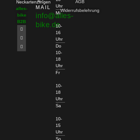
AGB
Neckartenzlingen
Uhr
MAIL
alles-
Widerrufsbelehrung
Mi
info@alles-
bike
B2B
bike.de
10-
16
Uhr
Do
10-
18
Uhr
Fr
10-
18
Uhr
Sa
10-
15
Uhr
So