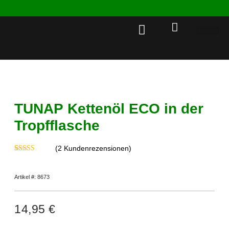
Rent a 
TUNAP Kettenöl ECO in der
Tropfflasche
(
2
Kundenrezensionen)
Bewertet
2
mit
4.50
von 5,
Artikel #: 8673
basierend
auf
Kundenbewertungen
14,95
€