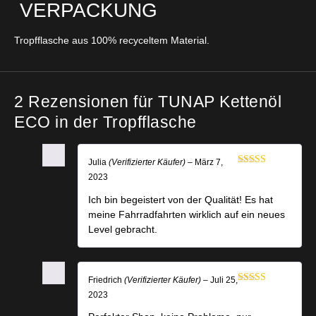
VERPACKUNG
Tropfflasche aus 100% recyceltem Material.
2 Rezensionen für
TUNAP Kettenöl
ECO in der Tropfflasche
Julia
(Verifizierter Käufer)
–
März 7,
Bewertet
2023
mit
4
von
5
Ich bin begeistert von der Qualität! Es hat
meine Fahrradfahrten wirklich auf ein neues
Level gebracht.
Friedrich
(Verifizierter Käufer)
–
Juli 25,
Bewertet mit
2023
5
von 5