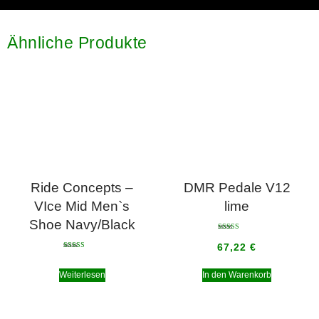
Ähnliche Produkte
Ride Concepts –
DMR Pedale V12
VIce Mid Men`s
lime
Shoe Navy/Black
Bewertet mit
5.00
67,22
€
von 5
Bewertet mit
5.00
von 5
Weiterlesen
In den Warenkorb