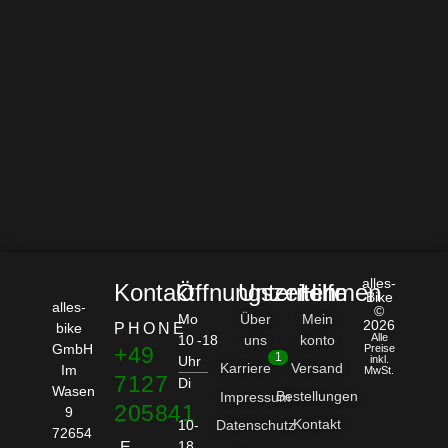
alles-
Kontakt
Öffnungszeiten
Unternehmen
Hilfe
Bike
alles-
©
Mo
Über
Mein
2026
bike
PHONE
Alle
10 -18
uns
konto
GmbH
+49
Preise
1
Uhr
inkl.
Karriere
Versand
Im
MwSt.
7127
Di
Wasen
Bestellungen
Impressum
205841
9
Kontakt
10-
Datenschutz
72654
18
E-