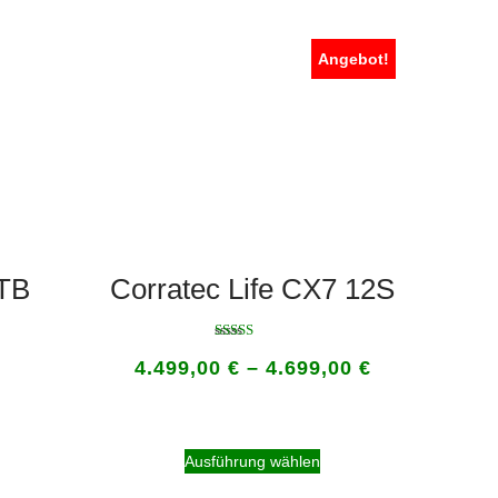
Angebot!
MTB
Corratec Life CX7 12S
Bewertet
4.499,00
€
–
4.699,00
€
mit
5.00
von 5
Ausführung wählen