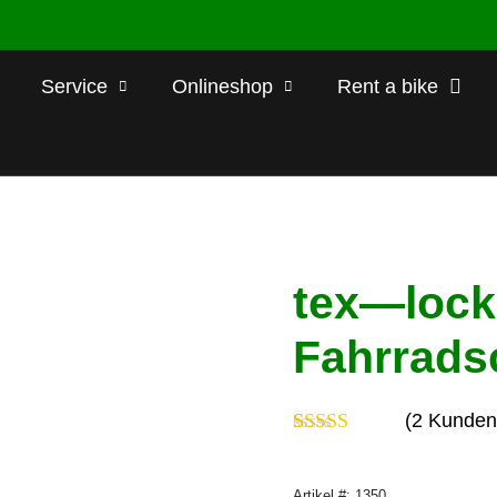
Service
Onlineshop
Rent a bike
tex—lock
Fahrrads
(
2
Kundenr
Bewertet
2
mit
4.50
von 5,
Artikel #: 1350