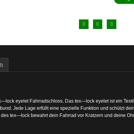
2)
—⁠lock eyelet Fahrradschloss. Das tex⁠—⁠lock eyelet ist ein Tex
und. Jede Lage erfüllt eine spezielle Funktion und schützt dein
des tex⁠—⁠lock bewahrt dein Fahrrad vor Kratzern und deine Oh