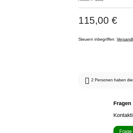
basierend
auf
Kundenbewertungen
115,00
€
Steuern inbegriffen.
Versand
Nicht vorrätig
2
Personen haben dies
Fragen 
Kontakt
Frage