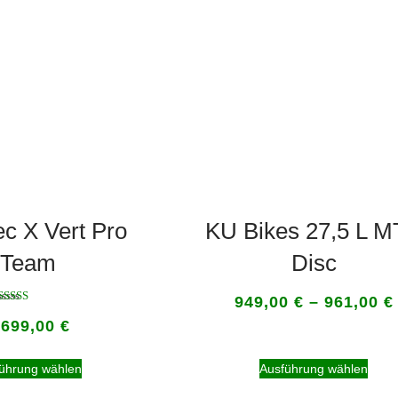
ec X Vert Pro
KU Bikes 27,5 L 
Team
Disc
949,00
€
–
961,00
€
Bewertet
.699,00
€
mit
5.00
von 5
ührung wählen
Ausführung wählen