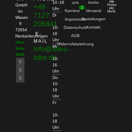
Alle
10 -18
uns
konto
GmbH
+49
Preise
1
Uhr
inkl.
Karriere
Versand
Im
MwSt.
7127
Di
Wasen
Bestellungen
Impressum
205841
9
Kontakt
10-
Datenschutz
72654
18
E-
AGB
Neckartenzlingen
Uhr
MAIL
alles-
Widerrufsbelehrung
Mi
info@alles-
bike
B2B
bike.de
10-
16
Uhr
Do
10-
18
Uhr
Fr
10-
18
Uhr