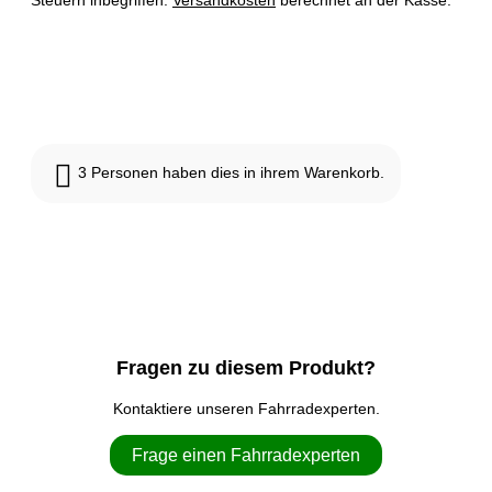
Steuern inbegriffen.
Versandkosten
berechnet an der Kasse.
Dieses Produkt ist derzeit ausverkauft und nicht verfügbar.
3
Personen haben dies in ihrem Warenkorb.
Fragen zu diesem Produkt?
Kontaktiere unseren Fahrradexperten.
Frage einen Fahrradexperten