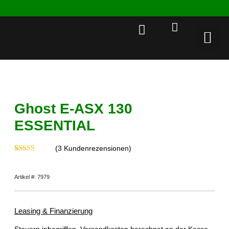
Rent a 
Ghost E-ASX 130
ESSENTIAL
(
3
Kundenrezensionen)
Bewertet mit
3
5.00
von 5,
basierend auf
Artikel #: 7979
Kundenbewertungen
Leasing & Finanzierung