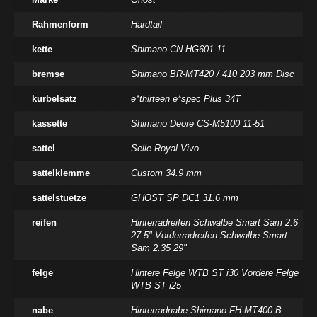
Rahmenform
Hardtail
kette
Shimano CN-HG601-11
bremse
Shimano BR-MT420 / 410 203 mm Disc
kurbelsatz
e*thirteen e*spec Plus 34T
kassette
Shimano Deore CS-M5100 11-51
sattel
Selle Royal Vivo
sattelklemme
Custom 34.9 mm
sattelstuetze
GHOST SP DC1 31.6 mm
reifen
Hinterradreifen Schwalbe Smart Sam 2.6
27.5" Vorderradreifen Schwalbe Smart
Sam 2.35 29"
felge
Hintere Felge WTB ST i30 Vordere Felge
WTB ST i25
nabe
Hinterradnabe Shimano FH-MT400-B