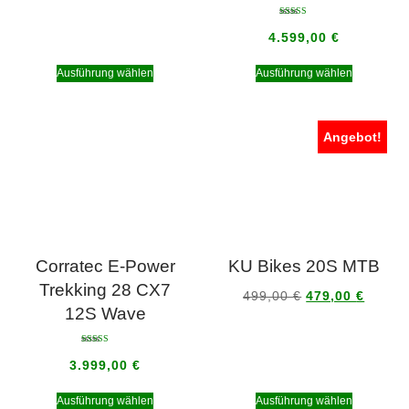
Bewertet mit
5.00
4.599,00
€
von 5
Ausführung wählen
Ausführung wählen
Angebot!
Corratec E-Power
KU Bikes 20S MTB
Trekking 28 CX7
499,00
€
479,00
€
12S Wave
Bewertet mit
5.00
3.999,00
€
von 5
Ausführung wählen
Ausführung wählen