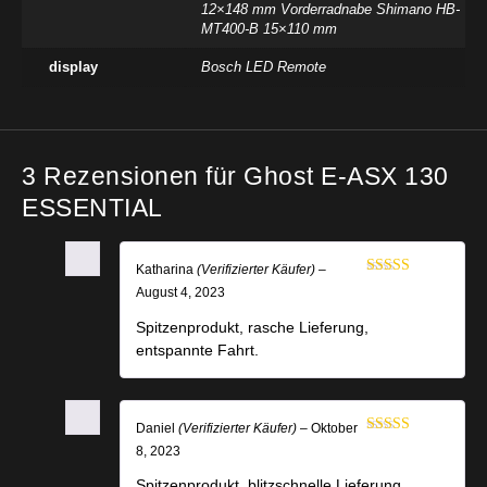
12×148 mm Vorderradnabe Shimano HB-
MT400-B 15×110 mm
display
Bosch LED Remote
3 Rezensionen für
Ghost E-ASX 130
ESSENTIAL
Katharina
(Verifizierter Käufer)
–
Bewertet mit
August 4, 2023
5
von 5
Spitzenprodukt, rasche Lieferung,
entspannte Fahrt.
Daniel
(Verifizierter Käufer)
–
Oktober
Bewertet mit
8, 2023
5
von 5
Spitzenprodukt, blitzschnelle Lieferung,