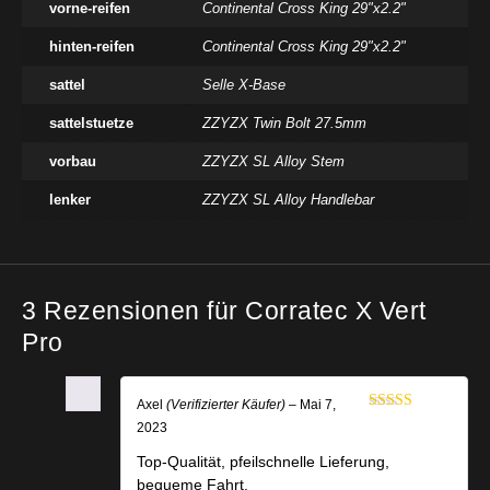
vorne-reifen
Continental Cross King 29"x2.2"
hinten-reifen
Continental Cross King 29"x2.2"
sattel
Selle X-Base
sattelstuetze
ZZYZX Twin Bolt 27.5mm
vorbau
ZZYZX SL Alloy Stem
lenker
ZZYZX SL Alloy Handlebar
3 Rezensionen für
Corratec X Vert
Pro
Axel
(Verifizierter Käufer)
–
Mai 7,
Bewertet mit
2023
5
von 5
Top-Qualität, pfeilschnelle Lieferung,
bequeme Fahrt.