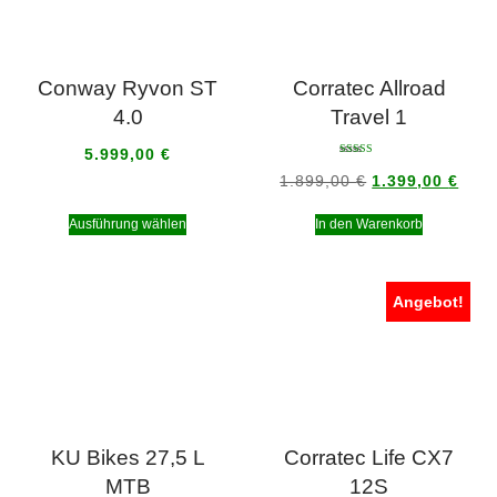
Conway Ryvon ST
Corratec Allroad
4.0
Travel 1
5.999,00
€
Bewertet mit
5.00
1.899,00
€
1.399,00
€
von 5
Ausführung wählen
In den Warenkorb
Angebot!
KU Bikes 27,5 L
Corratec Life CX7
MTB
12S