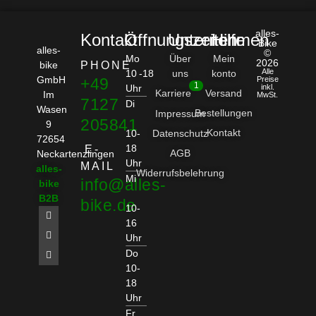
alles-
Kontakt
Öffnungszeiten
Unternehmen
Hilfe
Bike
alles-
©
Mo
Über
Mein
2026
bike
PHONE
Alle
10 -18
uns
konto
GmbH
+49
Preise
1
Uhr
inkl.
Karriere
Versand
Im
MwSt.
7127
Di
Wasen
Bestellungen
Impressum
205841
9
Kontakt
10-
Datenschutz
72654
18
E-
AGB
Neckartenzlingen
Uhr
MAIL
alles-
Widerrufsbelehrung
Mi
info@alles-
bike
B2B
bike.de
10-
16
Uhr
Do
10-
18
Uhr
Fr