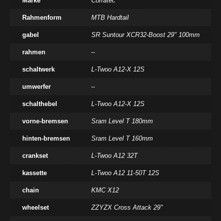
Marke
Corratec
Rahmenform
MTB Hardtail
gabel
SR Suntour XCR32-Boost 29" 100mm
rahmen
–
schaltwerk
L-Twoo A12-X 12S
umwerfer
–
schalthebel
L-Twoo A12-X 12S
vorne-bremsen
Sram Level T 180mm
hinten-bremsen
Sram Level T 160mm
crankset
L-Twoo A12 32T
kassette
L-Twoo A12 11-50T 12S
chain
KMC X12
wheelset
ZZYZX Cross Attack 29"