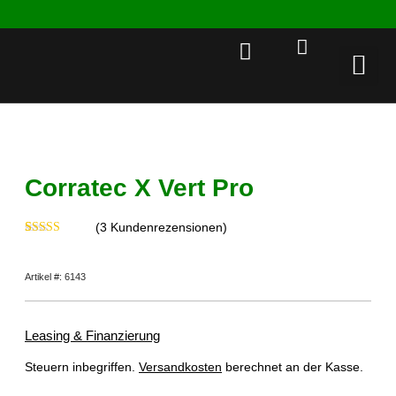
Rent a 
Corratec X Vert Pro
(
3
Kundenrezensionen)
Bewertet mit
3
5.00
von 5,
basierend auf
Artikel #: 6143
Kundenbewertungen
Leasing & Finanzierung
Steuern inbegriffen.
Versandkosten
berechnet an der Kasse.