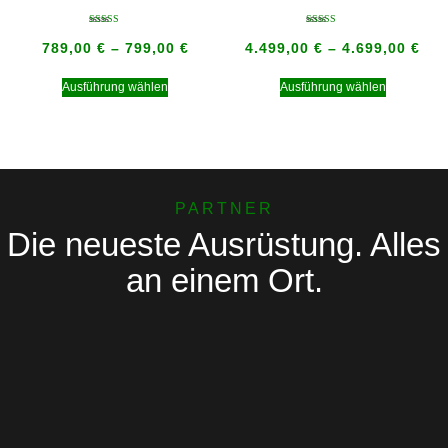
Bewertet mit
Bewertet mit
5.00
5.00
789,00
€
–
799,00
€
4.499,00
€
–
4.699,00
€
von 5
von 5
Ausführung wählen
Ausführung wählen
PARTNER
Die neueste Ausrüstung. Alles
an einem Ort.