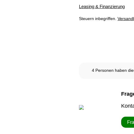
Leasing & Finanzierung
Steuern inbegriffen.
Versand
Dieses Produkt ist derze
4
Personen haben dies
Frag
Konta
Fr