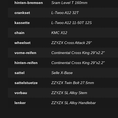
hinten-bremsen
Sram Level T 160mm
crankset
L-Twoo A12 32T
kassette
L-Twoo A12 11-50T 12S
chain
KMC X12
wheelset
ZZYZX Cross Attack 29"
vorne-reifen
Continental Cross King 29"x2.2"
hinten-reifen
Continental Cross King 29"x2.2"
sattel
Selle X-Base
sattelstuetze
ZZYZX Twin Bolt 27.5mm
vorbau
ZZYZX SL Alloy Stem
lenker
ZZYZX SL Alloy Handlebar