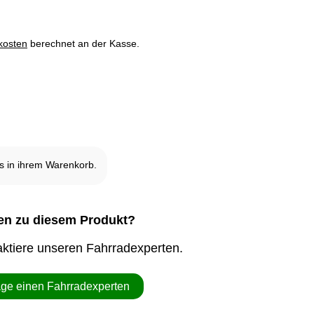
kosten
berechnet an der Kasse.
it ausverkauft und nicht verfügbar.
 in ihrem Warenkorb.
en zu diesem Produkt?
ktiere unseren Fahrradexperten.
age einen Fahrradexperten