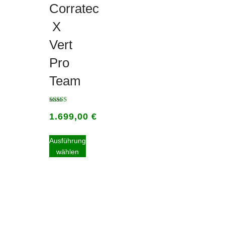
Corratec
X
Vert
Pro
Team
Bewertet
1.699,00
€
mit
5.00
von 5
Ausführung
wählen