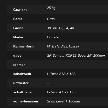
25 kg
Gewicht
Farbe
Grün
Größe
39
,
44
,
49
,
54
,
48
Marke
Corratec
Rahmenform
MTB Hardtail
,
Unisex
gabel
SR Suntour XCR32-Boost 29" 100mm
rahmen
–
schaltwerk
L-Twoo A12-X 12S
umwerfer
–
schalthebel
L-Twoo A12-X 12S
vorne-bremsen
Sram Level T 180mm