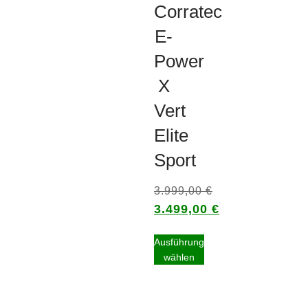
Corratec
E-
Power
X
Vert
Elite
Sport
3.999,00
€
3.499,00
€
Ausführung
wählen