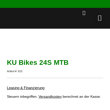
Rent a 
KU Bikes 24S MTB
Artikel #: 810
Leasing & Finanzierung
Steuern inbegriffen.
Versandkosten
berechnet an der Kasse.
Dieses Produkt ist derzeit ausverkauft und nicht verfügbar.