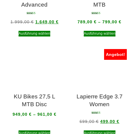
Advanced
MTB
Bewertet mit
Bewertet mit
5.00
5.00
1.999,00
€
1.649,00
€
789,00
€
–
799,00
€
von 5
von 5
Ausführung wählen
Ausführung wählen
Angebot!
KU Bikes 27,5 L
Lapierre Edge 3.7
MTB Disc
Women
949,00
€
–
961,00
€
Bewertet mit
5.00
699,00
€
499,00
€
von 5
Ausführung wählen
Ausführung wählen