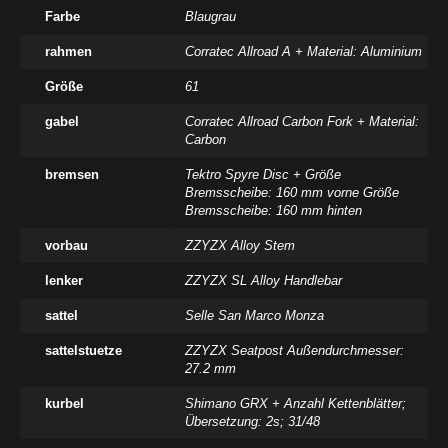
Farbe
Blaugrau
rahmen
Corratec Allroad A + Material: Aluminium
Größe
61
gabel
Corratec Allroad Carbon Fork + Material:
Carbon
bremsen
Tektro Spyre Disc + Größe
Bremsscheibe: 160 mm vorne Größe
Bremsscheibe: 160 mm hinten
vorbau
ZZYZX Alloy Stem
lenker
ZZYZX SL Alloy Handlebar
sattel
Selle San Marco Monza
sattelstuetze
ZZYZX Seatpost Außendurchmesser:
27.2 mm
kurbel
Shimano GRX + Anzahl Kettenblätter;
Übersetzung: 2s; 31/48