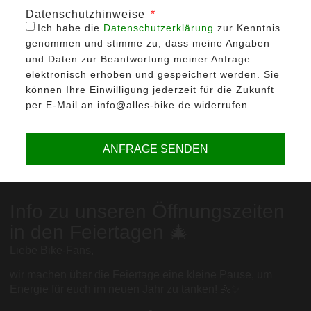
Datenschutzhinweise
Ich habe die
Datenschutzerklärung
zur Kenntnis
genommen und stimme zu, dass meine Angaben
und Daten zur Beantwortung meiner Anfrage
elektronisch erhoben und gespeichert werden. Sie
können Ihre Einwilligung jederzeit für die Zukunft
per E-Mail an info@alles-bike.de widerrufen.
ANFRAGE SENDEN
Info zu unseren Öffnungszeiten
in den Feiertagen 🎄
Liebe Bike-Fans,
wir machen über die Feiertage eine kleine Pause, um
Energie für euch im neuen Jahr zu tanken! 🚴✨