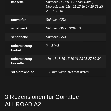
kassette
Shimano HG701 + Anzahl Ritzel;
Übersetzung: 11s; 11 13 15 17 19 21 23
25 27 30 34
umwerfer
Shimano GRX
schaltwerk
Shimano GRX RX810 11S
schalthebel
Shimano GRX
uebersetzung-
2s; 31/48
kurbel
uebersetzung-
11s; 11 13 15 17 19 21 23 25 27 30 34
kassette
size-brake-disc
160 mm vorne 160 mm hinten
3 Rezensionen für
Corratec
ALLROAD A2