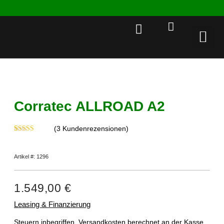
Rent a 
Corratec ALLROAD A2
(
3
Kundenrezensionen)
Bewertet mit
3
5.00
von 5,
basierend auf
Artikel #: 1296
Kundenbewertungen
1.549,00
€
Leasing & Finanzierung
Steuern inbegriffen.
Versandkosten
berechnet an der Kasse.