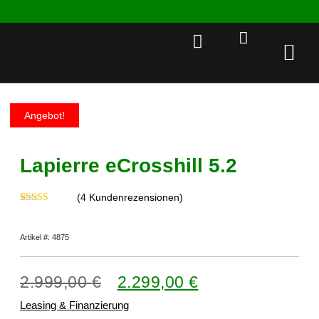
Rent a 
Angebot!
Lapierre eCrosshill 5.2
(
4
Kundenrezensionen)
Bewertet mit
4
5.00
von 5,
basierend auf
Artikel #: 4875
Kundenbewertungen
2.999,00
€
2.299,00
€
Leasing & Finanzierung