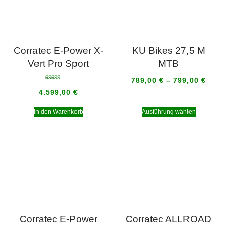
Corratec E-Power X-
KU Bikes 27,5 M
Vert Pro Sport
MTB
789,00
€
–
799,00
€
Bewertet mit
5.00
4.599,00
€
von 5
In den Warenkorb
Ausführung wählen
Corratec E-Power
Corratec ALLROAD