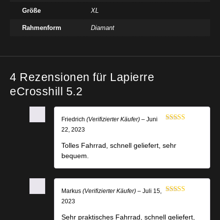
Größe
XL
Rahmenform
Diamant
4 Rezensionen für
Lapierre
eCrosshill 5.2
Friedrich
(Verifizierter Käufer)
–
Juni
Bewertet mit
22, 2023
5
von 5
Tolles Fahrrad, schnell geliefert, sehr
bequem.
Markus
(Verifizierter Käufer)
–
Juli 15,
Bewertet mit
2023
5
von 5
Sehr praktisches Fahrrad, schnell geliefert,