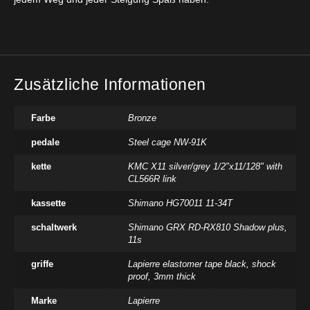
Zusätzliche Informationen
Farbe
Bronze
pedale
Steel cage NW-91K
kette
KMC X11 silver/grey 1/2"x11/128" with
CL566R link
kassette
Shimano HG70011 11-34T
schaltwerk
Shimano GRX RD-RX810 Shadow plus,
11s
griffe
Lapierre elastomer tape black, shock
proof, 3mm thick
Marke
Lapierre