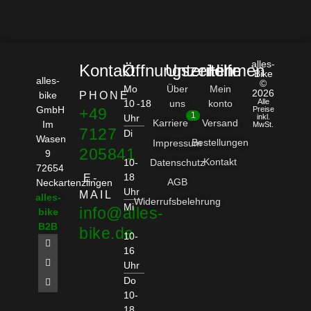
alles-
Kontakt
Öffnungszeiten
Unternehmen
Hilfe
Bike
alles-
©
Mo
Über
Mein
2026
bike
PHONE
Alle
10 -18
uns
konto
GmbH
+49
Preise
1
Uhr
inkl.
Karriere
Versand
Im
MwSt.
7127
Di
Wasen
Bestellungen
Impressum
205841
9
Kontakt
10-
Datenschutz
72654
18
E-
AGB
Neckartenzlingen
Uhr
MAIL
alles-
Widerrufsbelehrung
Mi
info@alles-
bike
B2B
bike.de
10-
16
Uhr
Do
10-
18