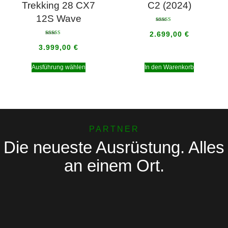
Trekking 28 CX7
C2 (2024)
12S Wave
Bewertet mit
5.00
2.699,00
€
von 5
Bewertet mit
5.00
3.999,00
€
von 5
Ausführung wählen
In den Warenkorb
PARTNER
Die neueste Ausrüstung. Alles
an einem Ort.