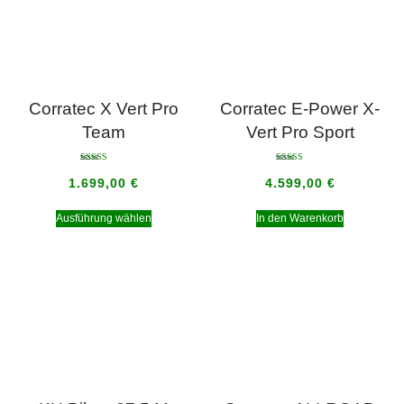
Corratec X Vert Pro
Corratec E-Power X-
Team
Vert Pro Sport
Bewertet mit
Bewertet mit
5.00
5.00
1.699,00
€
4.599,00
€
von 5
von 5
Ausführung wählen
In den Warenkorb