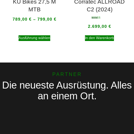
KU Bikes 27,5 M
Corratec ALLROAD
MTB
C2 (2024)
789,00
€
–
799,00
€
Bewertet mit
5.00
2.699,00
€
von 5
Ausführung wählen
In den Warenkorb
PARTNER
Die neueste Ausrüstung. Alles
an einem Ort.