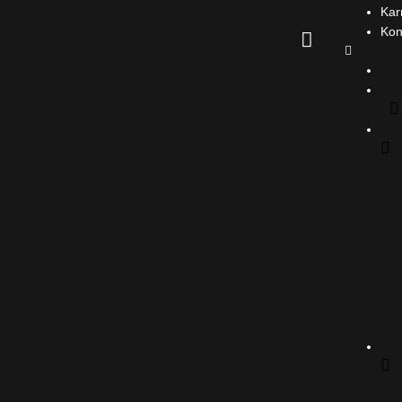
Kar
Kon