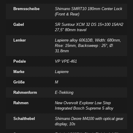
Bremsscheibe
Shimano SMRT10 180mm Center Lock
(Front & Rear)
Gabel
SR Suntour XCM 32 DS 15×100 15AH2
27,5" 80mm travel
Lenker
Lapierre alloy 6061DB, Width: 680mm,
Rise: 15mm, Backsweep : 25°, Ø:
31.8mm
Pedale
VP VPE-461
Marke
Lapierre
Größe
M
Rahmenform
E-Trekking
Rahmen
New Overvolt Explorer Low Step
Integrated Bosch Supreme 5 alloy
Schalthebel
Shimano Deore M4100 with optical gear
display, 10s