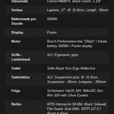
Steuersatz
Feimin-H868PX, Black Finish, 1.1/8"
Vorbau
Lapierre, 17°, Ø: 31.8mm, Length : 90mm
Batteriewatt pro
500Wh
Stunde
Display
Purion
Motor
Bosch Performance line "25kph" / Intube
battery 500Wh / Purion display
Griffe -
XLC Ergonomic grips
Lenkerband
Sattel
Selle Royal Vivo Ergo Reflective
Sattelstütze
XLC Suspension post, Ø: 31.6mm,
Suspension : 40mm, Longueur : 350mm
Felge
Schürmann Yak25 32H, 584x25C Disc
Rim 32H with Silver Eyelets
Reifen
WTB Intersector 58-584, Black Sidewall,
Flat Guard, Dual DNA, 30TPI (27,5")
(Front & Rear)