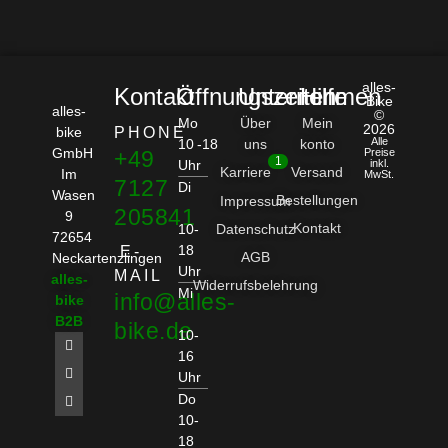
alles-
Kontakt
Öffnungszeiten
Unternehmen
Hilfe
Bike
alles-
©
Mo
Über
Mein
2026
bike
PHONE
Alle
10 -18
uns
konto
GmbH
+49
Preise
1
Uhr
inkl.
Karriere
Versand
Im
MwSt.
7127
Di
Wasen
Bestellungen
Impressum
205841
9
Kontakt
10-
Datenschutz
72654
18
E-
AGB
Neckartenzlingen
Uhr
MAIL
alles-
Widerrufsbelehrung
Mi
info@alles-
bike
B2B
bike.de
10-
16
Uhr
Do
10-
18