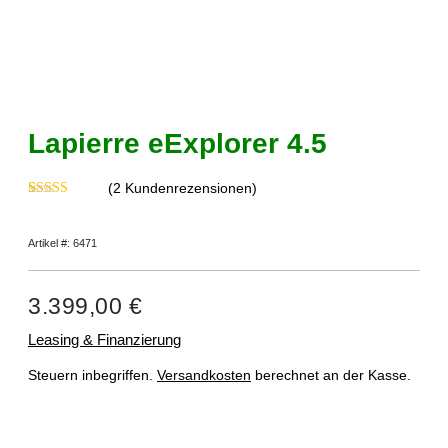
Lapierre eExplorer 4.5
(
2
Kundenrezensionen)
Bewertet mit
2
5.00
von 5,
basierend auf
Artikel #: 6471
Kundenbewertungen
3.399,00
€
Leasing & Finanzierung
Steuern inbegriffen.
Versandkosten
berechnet an der Kasse.
Nicht vorrätig