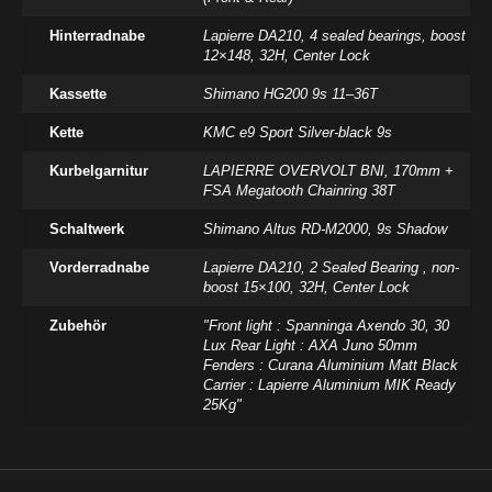
Hinterradnabe
Lapierre DA210, 4 sealed bearings, boost
12×148, 32H, Center Lock
Kassette
Shimano HG200 9s 11–36T
Kette
KMC e9 Sport Silver-black 9s
Kurbelgarnitur
LAPIERRE OVERVOLT BNI, 170mm +
FSA Megatooth Chainring 38T
Schaltwerk
Shimano Altus RD-M2000, 9s Shadow
Vorderradnabe
Lapierre DA210, 2 Sealed Bearing , non-
boost 15×100, 32H, Center Lock
Zubehör
"Front light : Spanninga Axendo 30, 30
Lux Rear Light : AXA Juno 50mm
Fenders : Curana Aluminium Matt Black
Carrier : Lapierre Aluminium MIK Ready
25Kg"