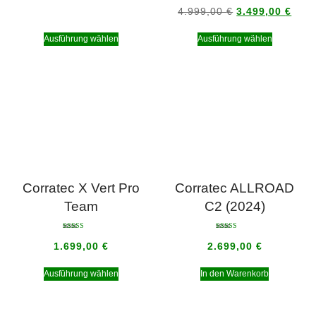
Bewertet mit
5.00
4.999,00
€
3.499,00
€
von 5
Ausführung wählen
Ausführung wählen
Corratec X Vert Pro
Corratec ALLROAD
Team
C2 (2024)
Bewertet mit
Bewertet mit
5.00
5.00
1.699,00
€
2.699,00
€
von 5
von 5
Ausführung wählen
In den Warenkorb