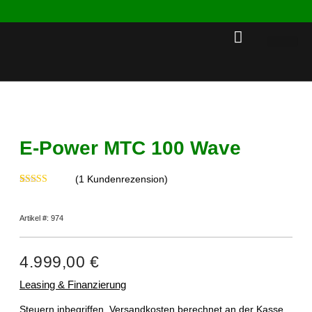
Rent a 
E-Power MTC 100 Wave
(
1
Kundenrezension)
Bewertet mit
1
5.00
von 5,
basierend auf
Artikel #: 974
Kundenbewertung
4.999,00
€
Leasing & Finanzierung
Steuern inbegriffen.
Versandkosten
berechnet an der Kasse.