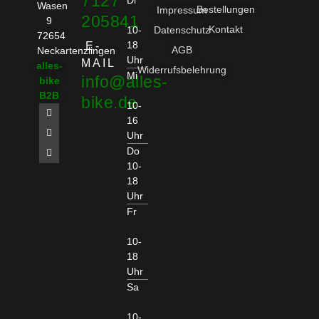
7127
Di
Wasen
Bestellungen
Impressum
205841
9
Kontakt
10-
Datenschutz
72654
18
E-
AGB
Neckartenzlingen
Uhr
MAIL
alles-
Widerrufsbelehrung
Mi
info@alles-
bike
B2B
bike.de
10-
16
Uhr
Do
10-
18
Uhr
Fr
10-
18
Uhr
Sa
10-