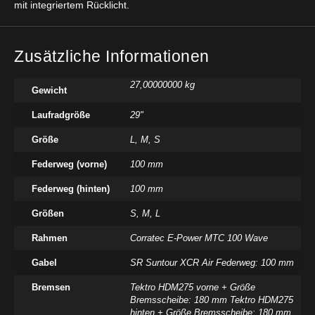
mit integriertem Rücklicht.
Zusätzliche Informationen
27,00000000 kg
Gewicht
Laufradgröße
29"
Größe
L
,
M
,
S
Federweg (vorne)
100 mm
Federweg (hinten)
100 mm
Größen
S, M, L
Rahmen
Corratec E-Power MTC 100 Wave
Gabel
SR Suntour XCR Air Federweg: 100 mm
Bremsen
Tektro HDM275 vorne + Größe
Bremsscheibe: 180 mm Tektro HDM275
hinten + Größe Bremsscheibe: 180 mm