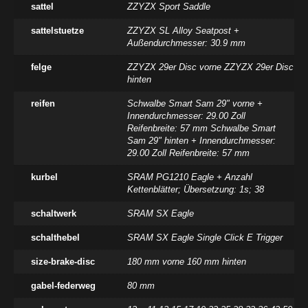
sattel
ZZYZX Sport Saddle
sattelstuetze
ZZYZX SL Alloy Seatpost +
Außendurchmesser: 30.9 mm
felge
ZZYZX 29er Disc vorne ZZYZX 29er Disc
hinten
reifen
Schwalbe Smart Sam 29" vorne +
Innendurchmesser: 29.00 Zoll
Reifenbreite: 57 mm Schwalbe Smart
Sam 29" hinten + Innendurchmesser:
29.00 Zoll Reifenbreite: 57 mm
kurbel
SRAM PG1210 Eagle + Anzahl
Kettenblätter; Übersetzung: 1s; 38
schaltwerk
SRAM SX Eagle
schalthebel
SRAM SX Eagle Single Click E Trigger
size-brake-disc
180 mm vorne 160 mm hinten
gabel-federweg
80 mm