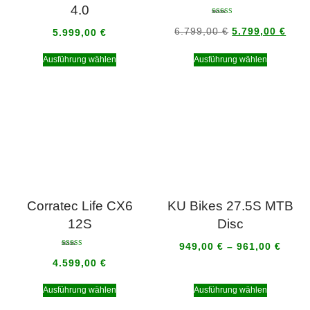
4.0
Bewertet mit
5.00
6.799,00
€
5.799,00
€
5.999,00
€
von 5
Ausführung wählen
Ausführung wählen
Corratec Life CX6
KU Bikes 27.5S MTB
12S
Disc
949,00
€
–
961,00
€
Bewertet mit
5.00
4.599,00
€
von 5
Ausführung wählen
Ausführung wählen