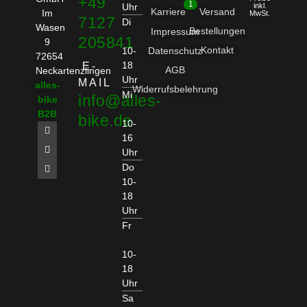
+49
1
Uhr
inkl.
Karriere
Versand
Im
MwSt.
7127
Di
Wasen
Bestellungen
Impressum
205841
9
Kontakt
10-
Datenschutz
72654
18
E-
AGB
Neckartenzlingen
Uhr
MAIL
alles-
Widerrufsbelehrung
Mi
info@alles-
bike
B2B
bike.de
10-
16
Uhr
Do
10-
18
Uhr
Fr
10-
18
Uhr
Sa