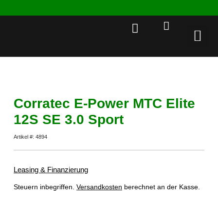
Rent a 
Corratec E-Power MTC Elite
12S SE 3.0 Sport
Artikel #: 4894
Leasing & Finanzierung
Steuern inbegriffen.
Versandkosten
berechnet an der Kasse.
Dieses Produkt ist derzeit ausverkauft und nicht verfügbar.