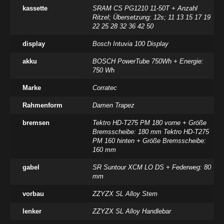
kassette
SRAM CS PG1210 11-50T + Anzahl
Ritzel; Übersetzung: 12s; 11 13 15 17 19
22 25 28 32 36 42 50
display
Bosch Intuvia 100 Display
akku
BOSCH PowerTube 750Wh + Energie:
750 Wh
Marke
Corratec
Rahmenform
Damen Trapez
bremsen
Tektro HD-T275 PM 180 vorne + Größe
Bremsscheibe: 180 mm Tektro HD-T275
PM 160 hinten + Größe Bremsscheibe:
160 mm
gabel
SR Suntour XCM LO DS + Federweg: 80
mm
vorbau
ZZYZX SL Alloy Stem
lenker
ZZYZX SL Alloy Handlebar