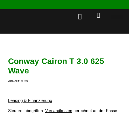
Rent a 
Conway Cairon T 3.0 625
Wave
Artikel #: 9079
Leasing & Finanzierung
Steuern inbegriffen.
Versandkosten
berechnet an der Kasse.
Dieses Produkt ist derzeit ausverkauft und nicht verfügbar.