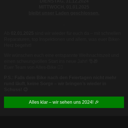
DIENSTAG, 31.12.2024
MITTWOCH, 01.01.2025
bleibt unser Laden geschlossen.
Ab
02.01.2025
sind wir wieder für euch da – mit schnellen
Reparaturen, top Inspektionen und allem, was euer Biker-
Herz begehrt!
Wir wünschen euch eine entspannte Weihnachtszeit und
einen schwungvollen Start ins neue Jahr! 🎅🎁
Euer Team von Alles-Bike 🚴‍♂️
P.S.: Falls dein Bike nach den Feiertagen nicht mehr
rund läuft, keine Sorge – wir bringen’s wieder in
Schuss! 😉
Alles klar – wir sehen uns 2024! 🎉