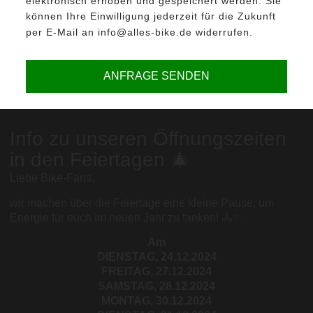
elektronisch erhoben und gespeichert werden. Sie
können Ihre Einwilligung jederzeit für die Zukunft
per E-Mail an info@alles-bike.de widerrufen.
ANFRAGE SENDEN
Info zu unseren Öffnungszeiten
in den Feiertagen 🎄
Liebe Bike-Fans,
wir machen über die Feiertage eine kleine Pause, um
Energie für euch im neuen Jahr zu tanken! 🚴✨
Am
DIENSTAG, 24.12.2024
FREITAG, 27.12.2024
SAMSTAG, 28.12.2024
MONTAG, 30.12.2024