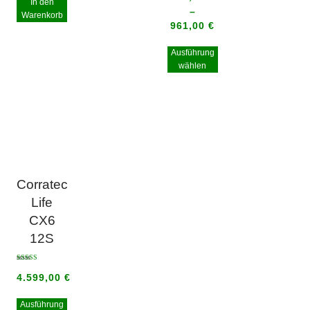
In den
–
Warenkorb
961,00
€
Ausführung
wählen
Corratec
Life
CX6
12S
Bewertet mit
5.00
4.599,00
€
von 5
Ausführung