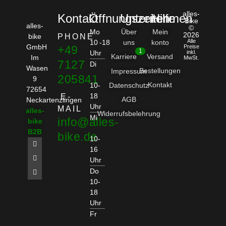
alles-
Kontakt
Öffnungszeiten
Unternehmen
Hilfe
Bike
alles-
©
Mo
Über
Mein
2026
bike
PHONE
Alle
10 -18
uns
konto
GmbH
+49
Preise
1
Uhr
inkl.
Karriere
Versand
Im
MwSt.
7127
Di
Wasen
Bestellungen
Impressum
205841
9
Kontakt
10-
Datenschutz
72654
18
E-
AGB
Neckartenzlingen
Uhr
MAIL
alles-
Widerrufsbelehrung
Mi
info@alles-
bike
B2B
bike.de
10-
16
Uhr
Do
10-
18
Uhr
Fr