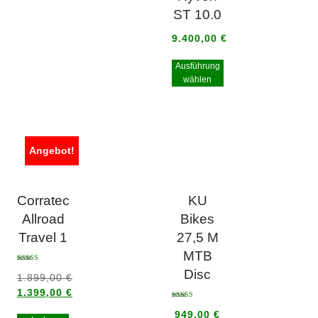
ST 10.0
9.400,00
€
Ausführung
wählen
Angebot!
Corratec
KU
Allroad
Bikes
Travel 1
27,5 M
MTB
Bewertet mit
Disc
5.00
1.899,00
€
von 5
1.399,00
€
Bewertet mit
5.00
949,00
€
von 5