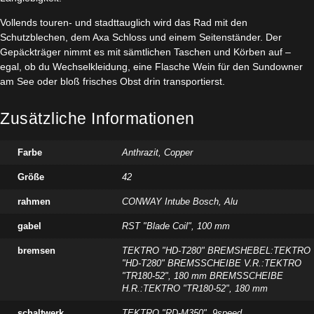
Vollends touren- und stadttauglich wird das Rad mit den
Schutzblechen, dem Axa Schloss und einem Seitenständer. Der
Gepäckträger nimmt es mit sämtlichen Taschen und Körben auf –
egal, ob du Wechselkleidung, eine Flasche Wein für den Sundowner
am See oder bloß frisches Obst drin transportierst.
Zusätzliche Informationen
Farbe
Anthrazit
,
Copper
Größe
42
rahmen
CONWAY Intube Bosch, Alu
gabel
RST "Blade Coil", 100 mm
bremsen
TEKTRO "HD-T280" BREMSHEBEL:TEKTRO
"HD-T280" BREMSSCHEIBE V.R.:TEKTRO
"TR180-52", 180 mm BREMSSCHEIBE
H.R.:TEKTRO "TR180-52", 180 mm
schaltwerk
TEKTRO "RD-M350", 9speed