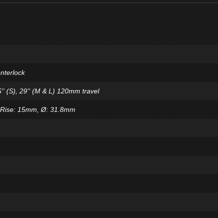
terlock
' (S), 29'' (M & L) 120mm travel
, Rise: 15mm, Ø: 31.8mm