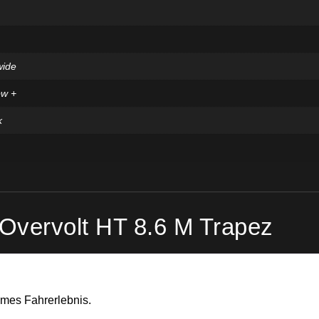
wide
ow +
k
 Overvolt HT 8.6 M Trapez
hmes Fahrerlebnis.