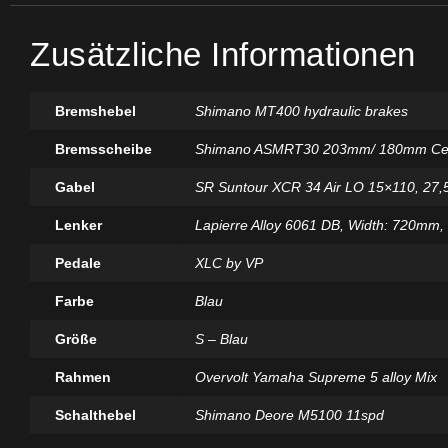
Zusätzliche Informationen
Bremshebel
Shimano MT400 hydraulic brakes
Bremsscheibe
Shimano ASMRT30 203mm/ 180mm Cen
Gabel
SR Suntour XCR 34 Air LO 15×110, 27,5'
Lenker
Lapierre Alloy 6061 DB, Width: 720mm
Pedale
XLC by VP
Farbe
Blau
Größe
S – Blau
Rahmen
Overvolt Yamaha Supreme 5 alloy Mix
Schalthebel
Shimano Deore M5100 11spd