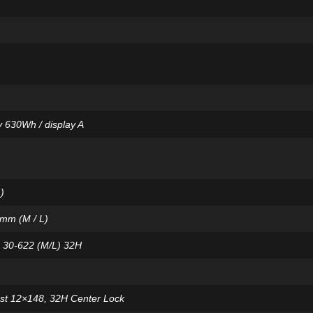
y 630Wh / display A
)
0mm (M / L)
) 30-622 (M/L) 32H
ost 12×148, 32H Center Lock