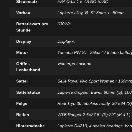
Steuersatz
FSA Orbit 1.5 ZS NO.57SC
Vorbau
Lapierre alloy, Ø: 31.8mm, L: 50mm
Batteriewatt pro
630Wh
Stunde
Display
Display A
Motor
Yamaha PW-ST ''25kph'' / Intube batter
Griffe -
Velo ergo Lock-on
Lenkerband
Sattel
Selle Royal Vivo Sport Women ( 160mm
Sattelstütze
Lapierre dropper, travel: 80mm (S), 10
Felge
Rodi Tryp 30 tubeless ready, 30-584 (S
Reifen
WTB Ranger 2.6×27,5'' (S) 29'' (M & L)
Hinterradnabe
Lapierre DA210, 4 sealed bearings, bo