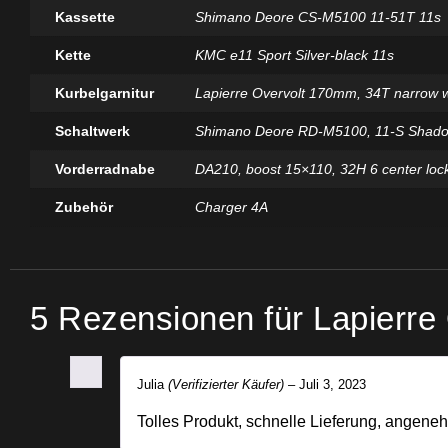
Kassette
Shimano Deore CS-M5100 11-51T 11s
Kette
KMC e11 Sport Silver-black 11s
Kurbelgarnitur
Lapierre Overvolt 170mm, 34T narrow 
Schaltwerk
Shimano Deore RD-M5100, 11-S Shad
Vorderradnabe
DA210, boost 15×110, 32H 6 center loc
Zubehör
Charger 4A
5 Rezensionen für
Lapierre
Julia
(Verifizierter Käufer)
–
Juli 3, 2023
Tolles Produkt, schnelle Lieferung, angene