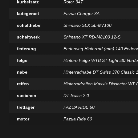
kurbelsatz
Rotor 34T
ladegeraet
Fazua Charger 3A
schalthebel
Shimano SLX SL-M7100
schaltwerk
Shimano XT RD-M8100 12-S
federung
Federweg Hinterrad (mm) 140 Feder
felge
Hintere Felge WTB ST Light i30 Vorde
nabe
Hinterradnabe DT Swiss 370 Classic
reifen
Hinterradreifen Maxxis Dissector WT
speichen
DT Swiss 2.0
tretlager
FAZUA RIDE 60
motor
Fazua Ride 60