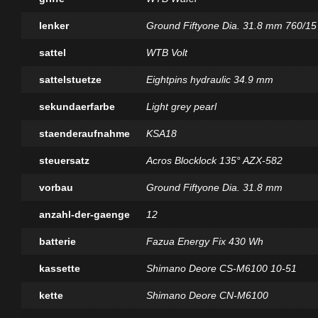
lenker
Ground Fiftyone Dia. 31.8 mm 760/15
sattel
WTB Volt
sattelstuetze
Eightpins hydraulic 34.9 mm
sekundaerfarbe
Light grey pearl
staenderaufnahme
KSA18
steuersatz
Acros Blocklock 135° AZX-582
vorbau
Ground Fiftyone Dia. 31.8 mm
anzahl-der-gaenge
12
batterie
Fazua Energy Fix 430 Wh
kassette
Shimano Deore CS-M6100 10-51
kette
Shimano Deore CN-M6100