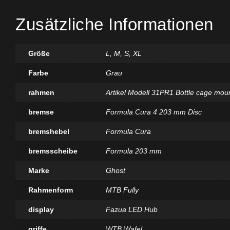
Zusätzliche Informationen
Größe
L
,
M
,
S
,
XL
Farbe
Grau
rahmen
Artikel Modell 31PR1 Bottle cage
bremse
Formula Cura 4 203 mm Disc
bremshebel
Formula Cura
bremsscheibe
Formula 203 mm
Marke
Ghost
Rahmenform
MTB Fully
display
Fazua LED Hub
griffe
WTB Wafel