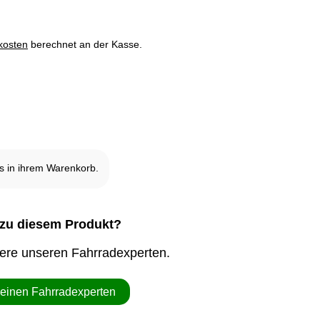
kosten
berechnet an der Kasse.
it ausverkauft und nicht verfügbar.
 in ihrem Warenkorb.
zu diesem Produkt?
iere unseren Fahrradexperten.
 einen Fahrradexperten