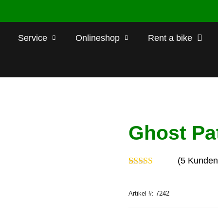
Service
Onlineshop
Rent a bike
Ghost Pa
(
5
Kundenr
Bewertet mit
5
5.00
von 5,
basierend auf
Artikel #: 7242
Kundenbewertungen