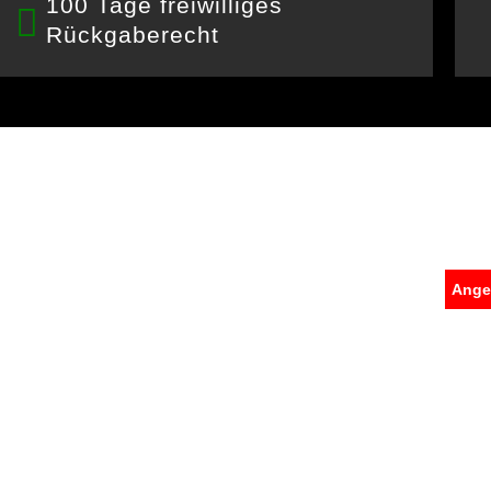
100 Tage freiwilliges
Rückgaberecht
Ange