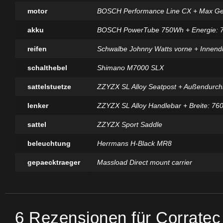
motor
BOSCH Performance Line CX + Max Gesc
akku
BOSCH PowerTube 750Wh + Energie: 
reifen
Schwalbe Johnny Watts vorne + Innendu
schalthebel
Shimano M7000 SLX
sattelstuetze
ZZYZX SL Alloy Seatpost + Außendurc
lenker
ZZYZX SL Alloy Handlebar + Breite: 7
sattel
ZZYZX Sport Saddle
beleuchtung
Herrmans H-Black MR8
gepaecktraeger
Massload Direct mount carrier
6 Rezensionen für
Corrate