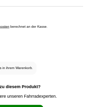
kosten
berechnet an der Kasse.
it ausverkauft und nicht verfügbar.
 in ihrem Warenkorb.
zu diesem Produkt?
iere unseren Fahrradexperten.