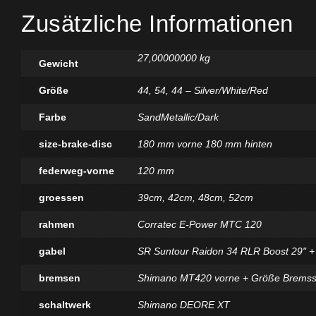
Zusätzliche Informationen
27,00000000 kg
Gewicht
Größe
44
,
54
,
44 – Silver/White/Red
Farbe
SandMetallic/Dark
size-brake-disc
180 mm vorne 180 mm hinten
federweg-vorne
120 mm
groessen
39cm, 42cm, 48cm, 52cm
rahmen
Corratec E-Power MTC 120
gabel
SR Suntour Raidon 34 RLR Boost 29" 
bremsen
Shimano MT420 vorne + Größe Bremss
schaltwerk
Shimano DEORE XT