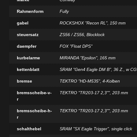
Rahmenform
Fully
gabel
ROCKSHOX "Recon RL", 150 mm
steuersatz
ZS56 / ZS56, Blocklock
daempfer
FOX "Float DPS"
kurbelarme
MIRANDA "Epsilon", 165 mm
kettenblatt
SRAM "Gen4 Eagle DM B", 36 Z., w CG
bremse
TEKTRO "HD-M535", 4-Kolben
bremsscheibe-v-
TEKTRO "TR203-17 2,3"", 203 mm
r
bremsscheibe-h-
TEKTRO "TR203-17 2,3"", 203 mm
r
schalthebel
SRAM "SX Eagle Trigger", single click