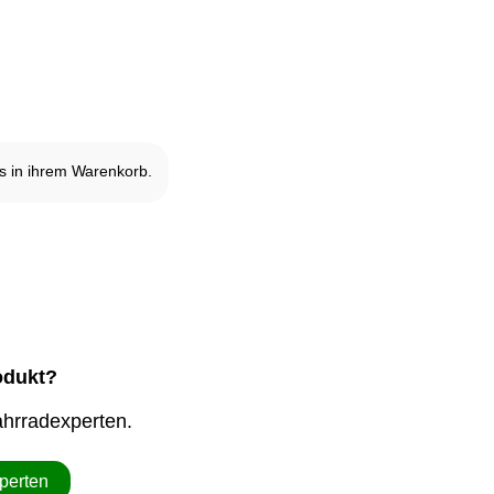
it ausverkauft und nicht verfügbar.
 in ihrem Warenkorb.
odukt?
ahrradexperten.
perten