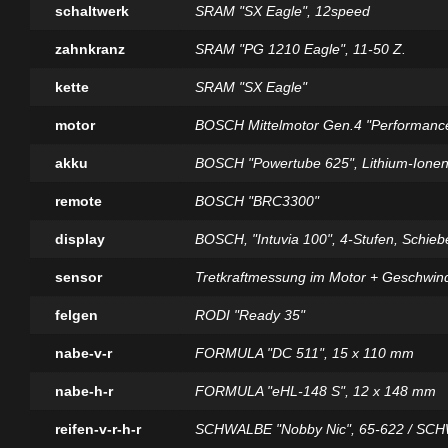
schaltwerk
SRAM "SX Eagle", 12speed
zahnkranz
SRAM "PG 1210 Eagle", 11-50 Z.
kette
SRAM "SX Eagle"
motor
BOSCH Mittelmotor Gen.4 "Performance
akku
BOSCH "Powertube 625", Lithium-Ione
remote
BOSCH "BRC3300"
display
BOSCH, "Intuvia 100", 4-Stufen, Schiebe
sensor
Tretkraftmessung im Motor + Geschwind
felgen
RODI "Ready 35"
nabe-v-r
FORMULA "DC 511", 15 x 110 mm
nabe-h-r
FORMULA "eHL-148 S", 12 x 148 mm
reifen-v-r-h-r
SCHWALBE "Nobby Nic", 65-622 / SCH