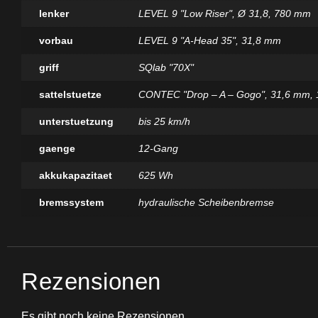
lenker
LEVEL 9 "Low Riser", Ø 31,8, 780 mm
vorbau
LEVEL 9 "A-Head 35", 31,8 mm
griff
SQlab "70X"
sattelstuetze
CONTEC "Drop – A – Gogo", 31,6 mm,
unterstuetzung
bis 25 km/h
gaenge
12-Gang
akkukapazitaet
625 Wh
bremssystem
hydraulische Scheibenbremse
Rezensionen
Es gibt noch keine Rezensionen.