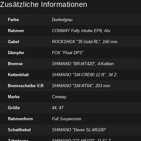
Zusätzliche Informationen
Farbe
Dunkelgrau
Rahmen
CONWAY Fully Intube EP8, Alu
Gabel
ROCKSHOX "35 Gold RL", 160 mm
Dämpfer
FOX "Float DPS"
Bremse
SHIMANO "BR-MT420", 4-Kolben
Kettenblatt
SHIMANO "SM-CRE80 12 B", 34 Z.
Bremsscheibe V.R
SHIMANO "SM-RT64", 203 mm
Marke
Conway
Größe
44
,
47
Rahmenform
Full Suspension
Schalthebel
SHIMANO "Deore SL-M5100"
Zahnkranz
SHIMANO "CS-M5100", 11-51 Z.