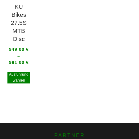
KU
Bikes
27.5S
MTB
Disc
949,00
€
–
961,00
€
Ausführung
wählen
PARTNER