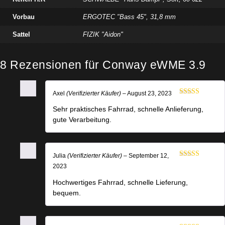
Vorbau
ERGOTEC "Bass 45", 31,8 mm
Sattel
FIZIK "Aidon"
8 Rezensionen für
Conway eWME 3.9
Axel
(Verifizierter Käufer)
–
August 23, 2023
Bewertet mit
5
von 5
Sehr praktisches Fahrrad, schnelle Anlieferung,
gute Verarbeitung.
Julia
(Verifizierter Käufer)
–
September 12,
Bewertet mit
2023
5
von 5
Hochwertiges Fahrrad, schnelle Lieferung,
bequem.