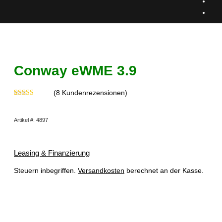
Conway eWME 3.9
(
8
Kundenrezensionen)
Bewertet mit
8
5.00
von 5,
basierend auf
Artikel #: 4897
Kundenbewertungen
Leasing & Finanzierung
Steuern inbegriffen.
Versandkosten
berechnet an der Kasse.
Dieses Produkt ist derzeit ausverkauft und nicht verfügbar.