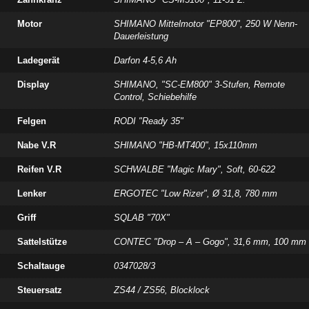
Motor
SHIMANO Mittelmotor "EP800", 250 W Nenn-
Dauerleistung
Ladegerät
Darfon 4-5,6 Ah
Display
SHIMANO, "SC-EM800" 3-Stufen, Remote
Control, Schiebehilfe
Felgen
RODI "Ready 35"
Nabe V.R
SHIMANO "HB-MT400", 15x110mm
Reifen V.R
SCHWALBE "Magic Mary", Soft, 60-622
Lenker
ERGOTEC "Low Rizer", Ø 31,8, 780 mm
Griff
SQLAB "70X"
Sattelstütze
CONTEC "Drop – A – Gogo", 31,6 mm, 100 mm
Schaltauge
0347028/3
Steuersatz
ZS44 / ZS56, Blocklock