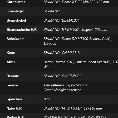
Kurbelarme
SHIMANO "Deore XT FC-M8150", 165 mm
Innenlager
SHIMANO
Bremshebel
SHIMANO "BL-M4100"
Bremsscheibe H.R
SHIMANO "RT-EM600", Magnet, 203 mm
Schaltwerk
SHIMANO "Deore RD-M5100 Shadow Plus",
11speed
Kette
SHIMANO "CN-M601-11"
Akku
Darfon "Intube 720", Lithium-Ionen mit BMS, 720
Wh
Remote
SHIMANO "SW-EM800"
Sensor
Tretkraftmessung im Motor +
Geschwindigkeitssensor
Speichen
Niro
Nabe H.R
SHIMANO "FH-MT400B", 12×148 mm
Reifen H.R
SCHWALBE "Hans Dampf", Soft, 60-622