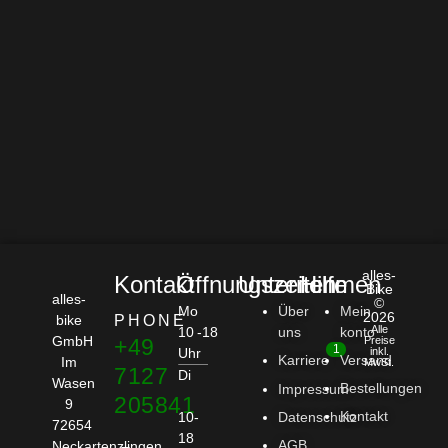
alles-
Kontakt
Öffnungszeiten
Unternehmen
Hilfe
Bike
alles-
©
Mo
Über
Mein
2026
bike
PHONE
Alle
10 -18
uns
konto
GmbH
+49
Preise
1
Uhr
inkl.
Karriere
Versand
Im
MwSt.
7127
Di
Wasen
Bestellungen
Impressum
205841
9
Kontakt
10-
Datenschutz
72654
18
AGB
Neckartenzlingen