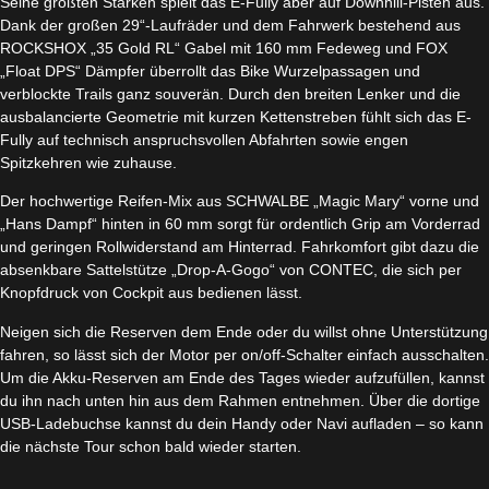
Seine größten Stärken spielt das E-Fully aber auf Downhill-Pisten aus.
Dank der großen 29“-Laufräder und dem Fahrwerk bestehend aus
ROCKSHOX „35 Gold RL“ Gabel mit 160 mm Fedeweg und FOX
„Float DPS“ Dämpfer überrollt das Bike Wurzelpassagen und
verblockte Trails ganz souverän. Durch den breiten Lenker und die
ausbalancierte Geometrie mit kurzen Kettenstreben fühlt sich das E-
Fully auf technisch anspruchsvollen Abfahrten sowie engen
Spitzkehren wie zuhause.
Der hochwertige Reifen-Mix aus SCHWALBE „Magic Mary“ vorne und
„Hans Dampf“ hinten in 60 mm sorgt für ordentlich Grip am Vorderrad
und geringen Rollwiderstand am Hinterrad. Fahrkomfort gibt dazu die
absenkbare Sattelstütze „Drop-A-Gogo“ von CONTEC, die sich per
Knopfdruck von Cockpit aus bedienen lässt.
Neigen sich die Reserven dem Ende oder du willst ohne Unterstützung
fahren, so lässt sich der Motor per on/off-Schalter einfach ausschalten.
Um die Akku-Reserven am Ende des Tages wieder aufzufüllen, kannst
du ihn nach unten hin aus dem Rahmen entnehmen. Über die dortige
USB-Ladebuchse kannst du dein Handy oder Navi aufladen – so kann
die nächste Tour schon bald wieder starten.