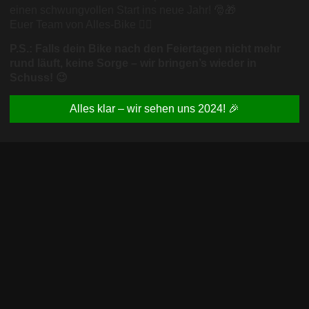
einen schwungvollen Start ins neue Jahr! 🎅🎁
Euer Team von Alles-Bike 🚴‍♂️
P.S.: Falls dein Bike nach den Feiertagen nicht mehr
rund läuft, keine Sorge – wir bringen’s wieder in
Schuss! 😉
Alles klar – wir sehen uns 2024! 🎉