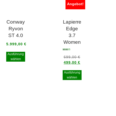
Angebot!
Conway
Lapierre
Ryvon
Edge
ST 4.0
3.7
Women
5.999,00
€
Bewertet mit
Ausführung
5.00
699,00
€
von 5
wählen
499,00
€
Ausführung
wählen