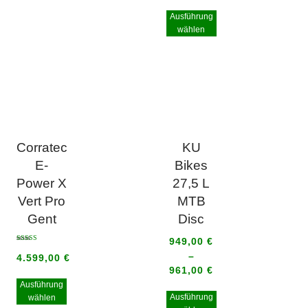
Ausführung
wählen
Corratec
KU
E-
Bikes
Power X
27,5 L
Vert Pro
MTB
Gent
Disc
949,00
€
Bewertet mit
5.00
–
4.599,00
€
von 5
961,00
€
Ausführung
Ausführung
wählen