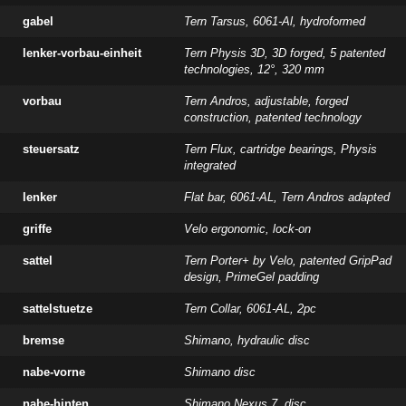
gabel
Tern Tarsus, 6061-Al, hydroformed
lenker-vorbau-einheit
Tern Physis 3D, 3D forged, 5 patented
technologies, 12°, 320 mm
vorbau
Tern Andros, adjustable, forged
construction, patented technology
steuersatz
Tern Flux, cartridge bearings, Physis
integrated
lenker
Flat bar, 6061-AL, Tern Andros adapted
griffe
Velo ergonomic, lock-on
sattel
Tern Porter+ by Velo, patented GripPad
design, PrimeGel padding
sattelstuetze
Tern Collar, 6061-AL, 2pc
bremse
Shimano, hydraulic disc
nabe-vorne
Shimano disc
nabe-hinten
Shimano Nexus 7, disc