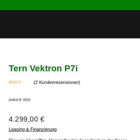
Tern Vektron P7i
(
2
Kundenrezensionen)
Bewertet mit
2
5.00
von 5,
basierend auf
Artikel #: 4916
Kundenbewertungen
4.299,00
€
Leasing & Finanzierung