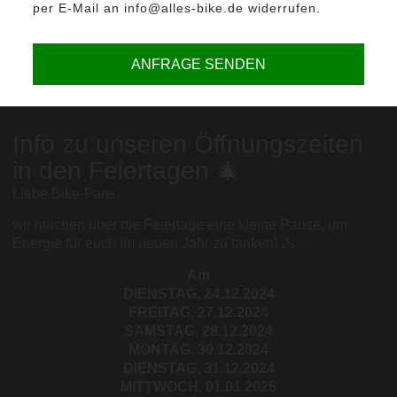
per E-Mail an info@alles-bike.de widerrufen.
ANFRAGE SENDEN
Info zu unseren Öffnungszeiten
in den Feiertagen 🎄
Liebe Bike-Fans,
wir machen über die Feiertage eine kleine Pause, um
Energie für euch im neuen Jahr zu tanken! 🚴✨
Am
DIENSTAG, 24.12.2024
FREITAG, 27.12.2024
SAMSTAG, 28.12.2024
MONTAG, 30.12.2024
DIENSTAG, 31.12.2024
MITTWOCH, 01.01.2025