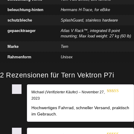
beleuchtung-hinten
Herrmans H-Trace, for eBike
schutzbleche
SplashGuard, stainless hardware
gepaecktraeger
Atlas V Rack™, integrated 8 point
mounting; Max load weight: 27 kg (60 lb)
Marke
Tern
Rahmenform
Unisex
2 Rezensionen für
Tern Vektron P7i
Michael
(Verifizierter Käufer)
–
November 27,
Bewertet mit
2023
5
von 5
Hochwertiges Fahrrad, schneller Versand, praktisch
im Gebrauch.