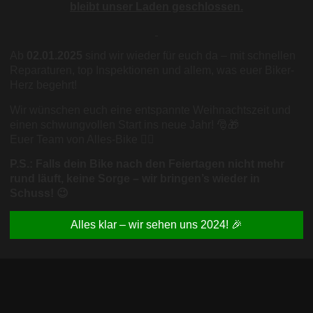
bleibt unser Laden geschlossen.
Ab
02.01.2025
sind wir wieder für euch da – mit schnellen
Reparaturen, top Inspektionen und allem, was euer Biker-
Herz begehrt!
Wir wünschen euch eine entspannte Weihnachtszeit und
einen schwungvollen Start ins neue Jahr! 🎅🎁
Euer Team von Alles-Bike 🚴‍♂️
P.S.: Falls dein Bike nach den Feiertagen nicht mehr
rund läuft, keine Sorge – wir bringen’s wieder in
Schuss! 😉
Alles klar – wir sehen uns 2024! 🎉