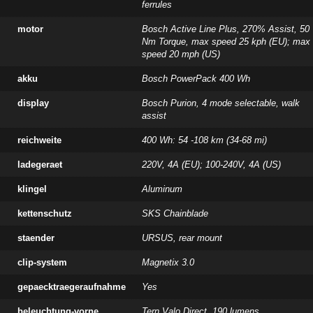
ferrules
motor
Bosch Active Line Plus, 270% Assist, 50
Nm Torque, max speed 25 kph (EU); max
speed 20 mph (US)
akku
Bosch PowerPack 400 Wh
display
Bosch Purion, 4 mode selectable, walk
assist
reichweite
400 Wh: 54 -108 km (34-68 mi)
ladegeraet
220V, 4A (EU); 100-240V, 4A (US)
klingel
Aluminum
kettenschutz
SKS Chainblade
staender
URSUS, rear mount
clip-system
Magnetix 3.0
gepaecktraegeraufnahme
Yes
beleuchtung-vorne
Tern Valo Direct, 190 lumens