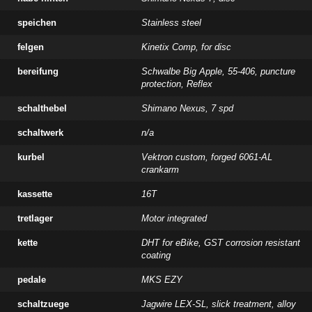
speichen
Stainless steel
felgen
Kinetix Comp, for disc
bereifung
Schwalbe Big Apple, 55-406, puncture
protection, Reflex
schalthebel
Shimano Nexus, 7 spd
schaltwerk
n/a
kurbel
Vektron custom, forged 6061-AL
crankarm
kassette
16T
tretlager
Motor integrated
kette
DHT for eBike, GST corrosion resistant
coating
pedale
MKS EZY
schaltzuege
Jagwire LEX-SL, slick treatment, alloy