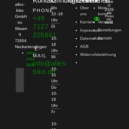
Kontakt
Öffnungszeiten
Unternehmen
Hilfe
Bike
alles-
©
Mo
Über
Mein
2026
bike
PHONE
Alle
10 -18
uns
konto
GmbH
+49
Preise
1
Uhr
inkl.
Karriere
Versand
Im
MwSt.
7127
Di
Wasen
Bestellungen
Impressum
205841
9
Kontakt
10-
Datenschutz
72654
18
AGB
Neckartenzlingen
E-
Uhr
alles-
Widerrufsbelehrung
MAIL
Mi
bike
info@alles-
B2B
10-
bike.de
16
Uhr
Do
10-
18
Uhr
Fr
10-