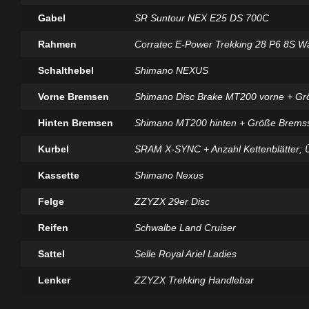
Gabel
SR Suntour NEX E25 DS 700C
Rahmen
Corratec E-Power Trekking 28 P6 8S Wa
Schalthebel
Shimano NEXUS
Vorne Bremsen
Shimano Disc Brake MT200 vorne + G
Hinten Bremsen
Shimano MT200 hinten + Größe Brems
Kurbel
SRAM X-SYNC + Anzahl Kettenblätter; Ü
Kassette
Shimano Nexus
Felge
ZZYZX 29er Disc
Reifen
Schwalbe Land Cruiser
Sattel
Selle Royal Ariel Ladies
Lenker
ZZYZX Trekking Handlebar