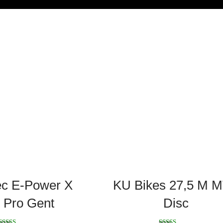
ec E-Power X
KU Bikes 27,5 M 
t Pro Gent
Disc