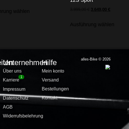
12S Sport
3.999,00
€
3.649,00
€
hrung wählen
Ausführung wählen
alles-Bike © 2026
iten
Unternehmen
Hilfe
Über uns
Mein konto
1
Karriere
Versand
Bestellungen
Impressum
Kontakt
Datenschutz
AGB
Widerrufsbelehrung