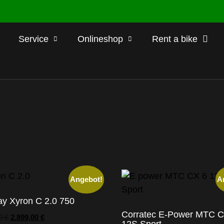
Service
Onlineshop
Rent a bike
Angebot!
A
y Xyron C 2.0 750
Corratec E-Power MTC 
00
€
2.899,00
€