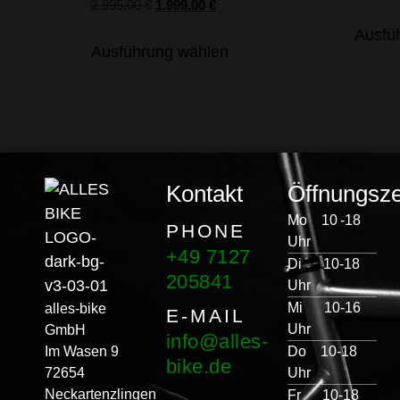
2.995,00
€
1.999,00
€
Ausfü
Ausführung wählen
Kontakt
Öffnungsze
Mo 10 -18
PHONE
Uhr
+49 7127
Di 10-18
205841
Uhr
Mi 10-16
alles-bike
E-MAIL
Uhr
GmbH
info@alles-
Im Wasen 9
Do 10-18
bike.de
72654
Uhr
Neckartenzlingen
Fr 10-18