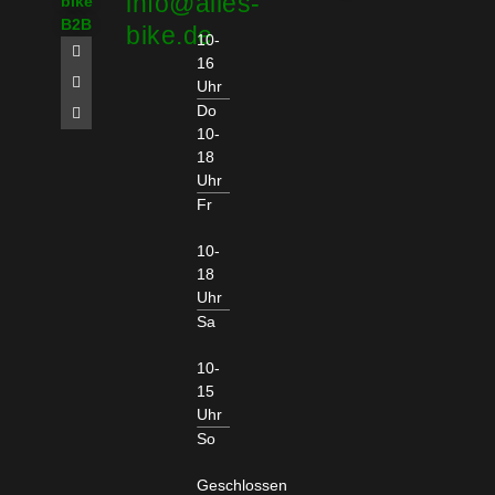
info@alles-
bike
B2B
bike.de
10-
16
Uhr
Do
10-
18
Uhr
Fr
10-
18
Uhr
Sa
10-
15
Uhr
So
Geschlossen