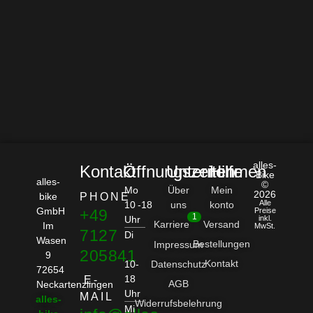
alles-
Kontakt
Öffnungszeiten
Unternehmen
Hilfe
Bike
alles-
©
Mo
Über
Mein
2026
bike
PHONE
Alle
10 -18
uns
konto
GmbH
+49
Preise
1
Uhr
inkl.
Karriere
Versand
Im
MwSt.
7127
Di
Wasen
Bestellungen
Impressum
205841
9
Kontakt
10-
Datenschutz
72654
18
E-
AGB
Neckartenzlingen
Uhr
MAIL
alles-
Widerrufsbelehrung
Mi