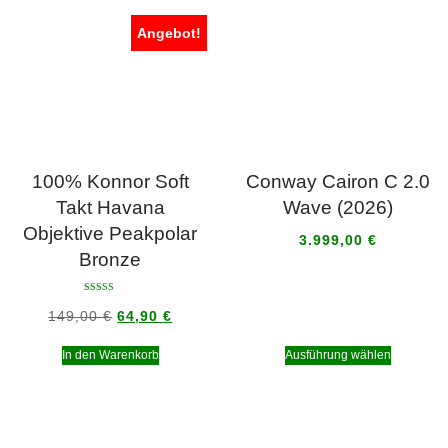
Angebot!
100% Konnor Soft
Conway Cairon C 2.0
Takt Havana
Wave (2026)
Objektive Peakpolar
3.999,00
€
Bronze
Bewertet mit
5.00
149,00
€
64,90
€
von 5
In den Warenkorb
Ausführung wählen