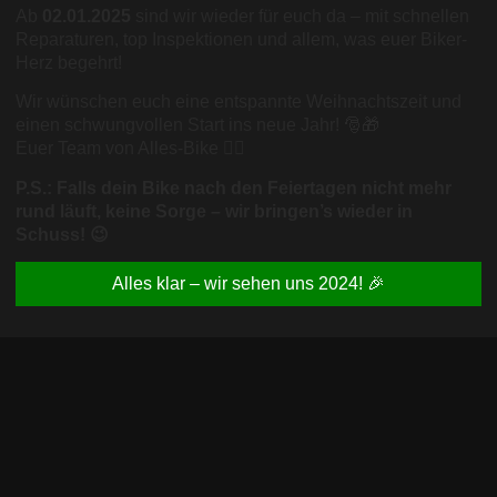
Ab
02.01.2025
sind wir wieder für euch da – mit schnellen
Reparaturen, top Inspektionen und allem, was euer Biker-
Herz begehrt!
Wir wünschen euch eine entspannte Weihnachtszeit und
einen schwungvollen Start ins neue Jahr! 🎅🎁
Euer Team von Alles-Bike 🚴‍♂️
P.S.: Falls dein Bike nach den Feiertagen nicht mehr
rund läuft, keine Sorge – wir bringen’s wieder in
Schuss! 😉
Alles klar – wir sehen uns 2024! 🎉