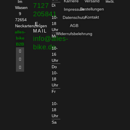
Karriere
Versand
Im
MwSt.
7127
Di
Wasen
Bestellungen
Impressum
205841
9
Kontakt
10-
Datenschutz
72654
18
E-
AGB
Neckartenzlingen
Uhr
MAIL
alles-
Widerrufsbelehrung
Mi
info@alles-
bike
B2B
bike.de
10-
16
Uhr
Do
10-
18
Uhr
Fr
10-
18
Uhr
Sa