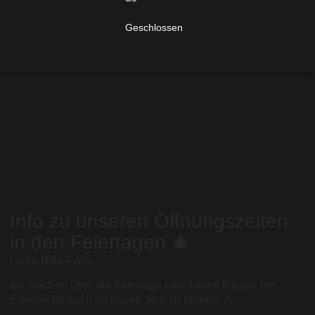
Geschlossen
Info zu unseren Öffnungszeiten
in den Feiertagen 🎄
Liebe Bike-Fans,
wir machen über die Feiertage eine kleine Pause, um
Energie für euch im neuen Jahr zu tanken! 🚴✨