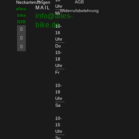
E-
AGB
Neckartenzlingen
Uhr
MAIL
alles-
Widerrufsbelehrung
Mi
info@alles-
bike
B2B
bike.de
10-
16
Uhr
Do
10-
18
Uhr
Fr
10-
18
Uhr
Sa
10-
15
Uhr
So