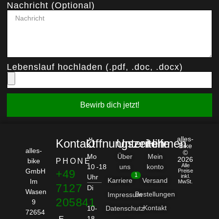
Nachricht (Optional)
Lebenslauf hochladen (.pdf, .doc, .docx)
Bewirb dich jetzt!
alles-
Kontakt
Öffnungszeiten
Unternehmen
Hilfe
Bike
alles-
©
Mo
Über
Mein
2026
bike
PHONE
Alle
10 -18
uns
konto
GmbH
+49
Preise
1
Uhr
inkl.
Karriere
Versand
Im
MwSt.
7127
Di
Wasen
Bestellungen
Impressum
205841
9
Kontakt
10-
Datenschutz
72654
18