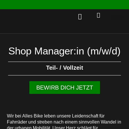
Rent a 
Shop Manager:in (m/w/d)
Teil- / Vollzeit
BEWIRB DICH JETZT
Wir bei Alles Bike leben unsere Leidenschaft für
Fahrräder und streben nach einem sinnvollen Wandel in
der urbanen Mobilität. Unser Herz schlägt für