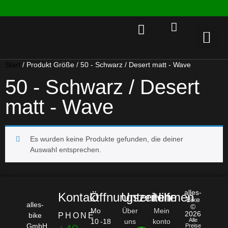
Rent a 
Start
/ Produkt Größe / 50 - Schwarz / Desert matt - Wave
50 - Schwarz / Desert
matt - Wave
Es wurden keine Produkte gefunden, die deiner
Auswahl entsprechen.
alles-
Kontakt
Öffnungszeiten
Unternehmen
Hilfe
Bike
alles-
©
Mo
Über
Mein
2026
bike
PHONE
Alle
10 -18
uns
konto
GmbH
Preise