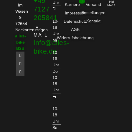
+49
1
Uhr
inkl.
Karriere
Versand
Im
MwSt.
7127
Di
Wasen
Bestellungen
Impressum
205841
9
Kontakt
10-
Datenschutz
72654
18
E-
AGB
Neckartenzlingen
Uhr
MAIL
alles-
Widerrufsbelehrung
Mi
info@alles-
bike
B2B
bike.de
10-
16
Uhr
Do
10-
18
Uhr
Fr
10-
18
Uhr
Sa