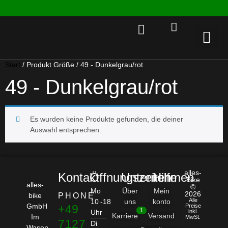
Rent a 
Start
/ Produkt Größe / 49 - Dunkelgrau/rot
49 - Dunkelgrau/rot
Es wurden keine Produkte gefunden, die deiner
Auswahl entsprechen.
alles-
Kontakt
Öffnungszeiten
Unternehmen
Hilfe
Bike
alles-
©
Mo
Über
Mein
2026
bike
PHONE
Alle
10 -18
uns
konto
GmbH
+49
Preise
1
Uhr
inkl.
Karriere
Versand
Im
MwSt.
7127
Di
Wasen