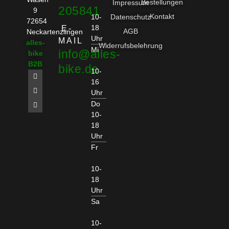
Bestellungen
Impressum
205841
9
Kontakt
10-
Datenschutz
72654
18
E-
AGB
Neckartenzlingen
Uhr
MAIL
alles-
Widerrufsbelehrung
Mi
info@alles-
bike
B2B
bike.de
10-
16
Uhr
Do
10-
18
Uhr
Fr
10-
18
Uhr
Sa
10-