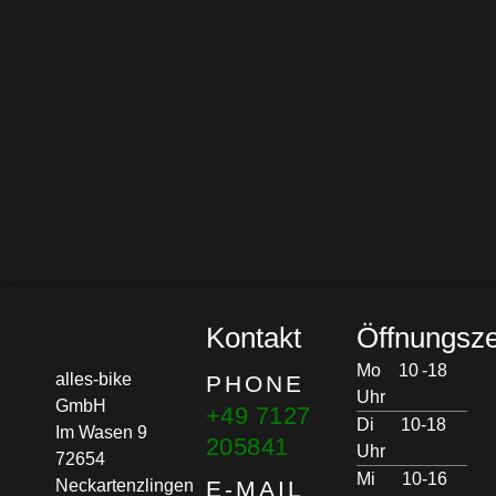
Kontakt
Öffnungsze
Mo 10 -18
alles-bike
PHONE
Uhr
GmbH
+49 7127
Di 10-18
Im Wasen 9
205841
Uhr
72654
Mi 10-16
Neckartenzlingen
E-MAIL